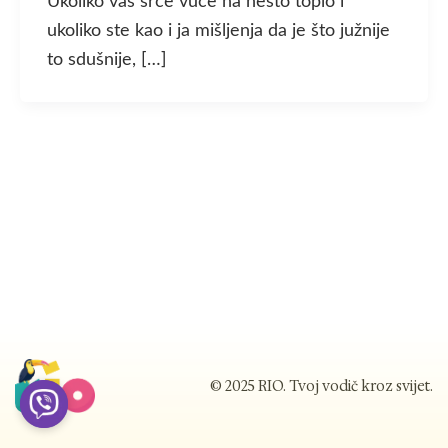
Ukoliko vas srce vuče na nešto toplo i
ukoliko ste kao i ja mišljenja da je što južnije
to sdušnije, […]
© 2025 RIO. Tvoj vodič kroz svijet.