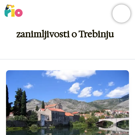
Skip
to
content
zanimljivosti o Trebinju