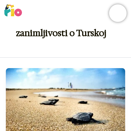
Skip
to
content
zanimljivosti o Turskoj