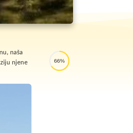
inu, naša
66%
nziju njene