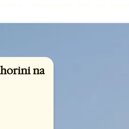
PUTOPISI
PUTUJ SA ROBIJEM
VODIČI
VIZE
AVIO KA
ahorini na