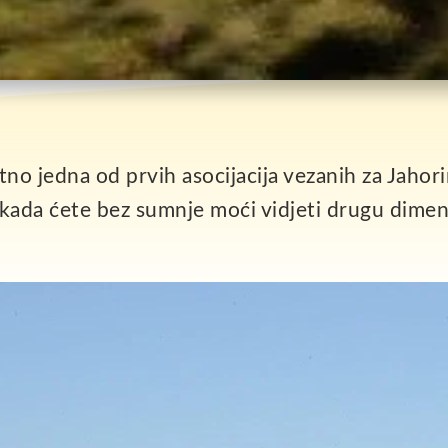
atno jedna od prvih asocijacija vezanih za Jahor
ti, kada ćete bez sumnje moći vidjeti drugu dime