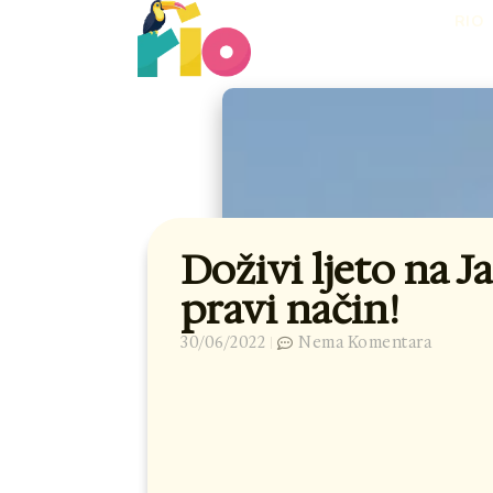
Skip
RIO
to
content
Doživi ljeto na J
pravi način!
30/06/2022
Nema Komentara