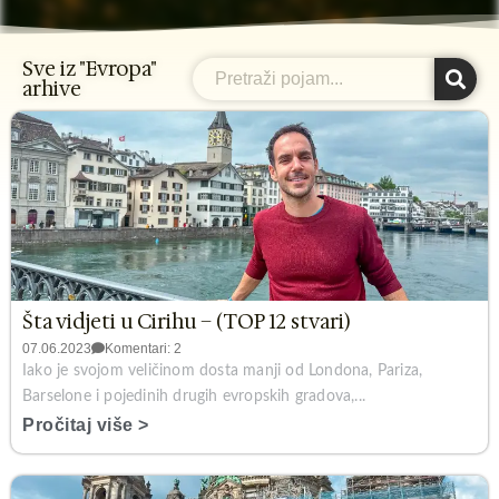
Sve iz "Evropa"
Search
arhive
Šta vidjeti u Cirihu – (TOP 12 stvari)
07.06.2023
Komentari: 2
Iako je svojom veličinom dosta manji od Londona, Pariza,
Barselone i pojedinih drugih evropskih gradova,...
Pročitaj više >