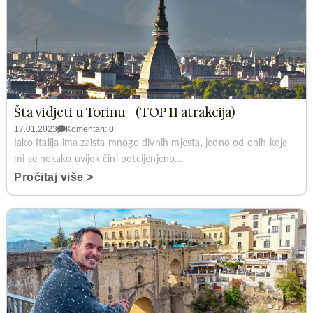
Šta vidjeti u Torinu - (TOP 11 atrakcija)
17.01.2023
Komentari: 0
Iako Italija ima zaista mnogo divnih mjesta, jedno od onih koje
mi se nekako uvijek čini potcijenjeno...
Pročitaj više >