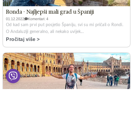
Ronda - Najljepši mali grad u Španiji
01.12.2022
Komentari: 4
Od kad sam prvi put posjetio Španiju, svi su mi pričali o Rondi.
O Andaluziji generalno, ali nekako uvijek...
Pročitaj više >
Šta vidjeti u Sevilji? (TOP 15 atrakcija)
29.11.2022
Komentari: 9
U ovom putopisu, provešću vas Seviljom, najvećim gradom
Andaluzije i četvrtim najvećim gradom u Španiji...