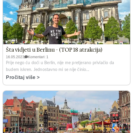
Šta vidjeti u Berlinu - (TOP 18 atrakcija)
16.05.2023
Komentari: 1
Prije nego ću doći u Berlin, nije me pretjerano privlačio da
budem iskren. Jednostavno mi se nije činio...
Pročitaj više >