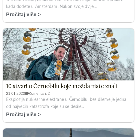
kada dođete u Amsterdam. Nakon svoje dvije...
Pročitaj više >
10 stvari o Černobilu koje možda niste znali
21.01.2023
Komentari: 2
Eksplozija nuklearne elektrane u Černobilu, bez dileme je jedna
od najvećih katastrofa koje su se desile...
Pročitaj više >