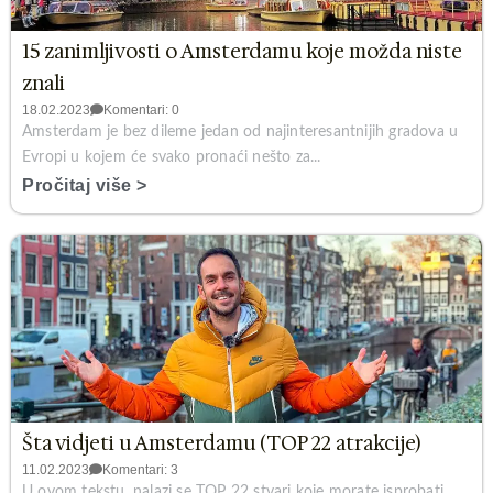
15 zanimljivosti o Amsterdamu koje možda niste
znali
18.02.2023
Komentari: 0
Amsterdam je bez dileme jedan od najinteresantnijih gradova u
Evropi u kojem će svako pronaći nešto za...
Pročitaj više >
Šta vidjeti u Amsterdamu (TOP 22 atrakcije)
11.02.2023
Komentari: 3
U ovom tekstu, nalazi se TOP 22 stvari koje morate isprobati