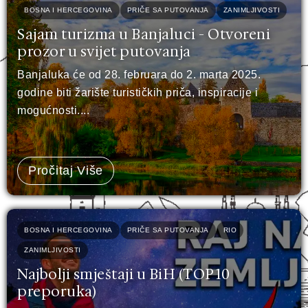
BOSNA I HERCEGOVINA
PRIČE SA PUTOVANJA
ZANIMLJIVOSTI
Sajam turizma u Banjaluci - Otvoreni
prozor u svijet putovanja
Banjaluka će od 28. februara do 2. marta 2025.
godine biti žarište turističkih priča, inspiracije i
mogućnosti....
Pročitaj Više
BOSNA I HERCEGOVINA
PRIČE SA PUTOVANJA
RIO
ZANIMLJIVOSTI
Najbolji smještaji u BiH (TOP 10
preporuka)