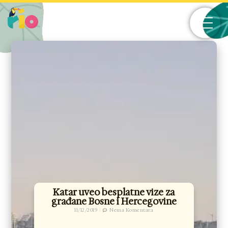
Skip
to
content
Katar uveo besplatne vize za
građane Bosne i Hercegovine
11/12/2019
Nema Komentara