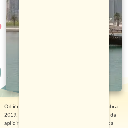
Odlične vijesti iz Dohe. Od danas, 11.decembra
2019. godine, građani BiH, neće više morati da
apliciraju za vizu za Katar, već će istu moći da