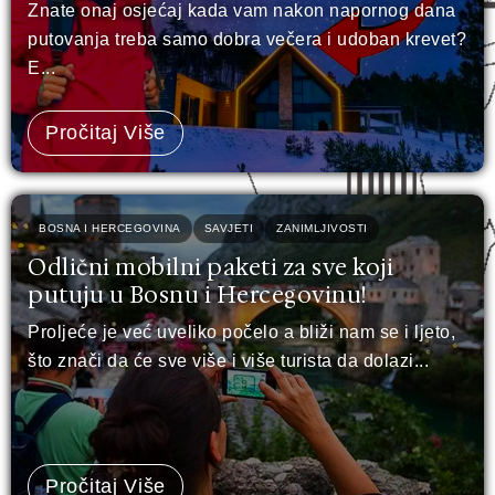
Znate onaj osjećaj kada vam nakon napornog dana
putovanja treba samo dobra večera i udoban krevet?
E...
Pročitaj Više
BOSNA I HERCEGOVINA
SAVJETI
ZANIMLJIVOSTI
Odlični mobilni paketi za sve koji
putuju u Bosnu i Hercegovinu!
Proljeće je već uveliko počelo a bliži nam se i ljeto,
što znači da će sve više i više turista da dolazi...
Pročitaj Više