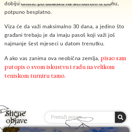
dobiju online po dolasku na aerodrom u Dohu,
potpuno besplatno.
Viza će da važi maksimalno 30 dana, a jedino što
građani trebaju je da imaju pasoš koji važi još
najmanje šest mjeseci u datom trenutku.
pisao sam
A ako vas zanima ova neobična zemlja,
putopis o svom iskustvu i radu na velikom
teniskom turniru tamo
.
Slične
Search
objave