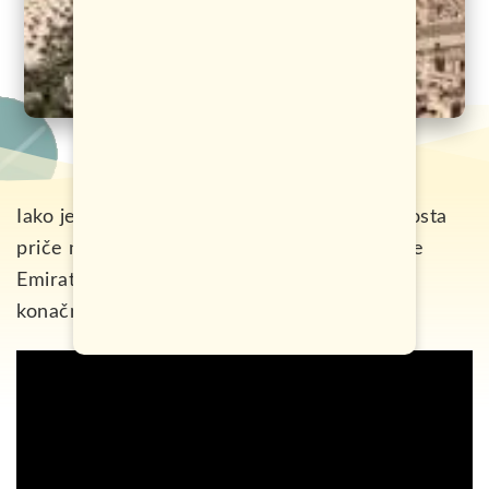
Iako je u posljednjih nekoliko mjeseci bilo dosta
priče na tu temu, vize za Ujedinjene Arapske
Emirate, za građane Bosne i Hercegovine,
konačno su ukinute!