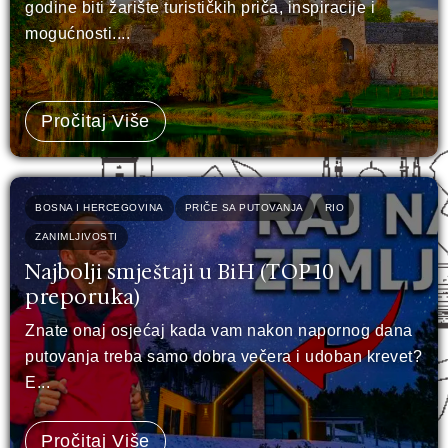
godine biti žarište turističkih priča, inspiracije i
mogućnosti....
Pročitaj Više
BOSNA I HERCEGOVINA
PRIČE SA PUTOVANJA
RIO
ZANIMLJIVOSTI
Najbolji smještaji u BiH (TOP 10
preporuka)
Znate onaj osjećaj kada vam nakon napornog dana
putovanja treba samo dobra večera i udoban krevet?
E...
Pročitaj Više