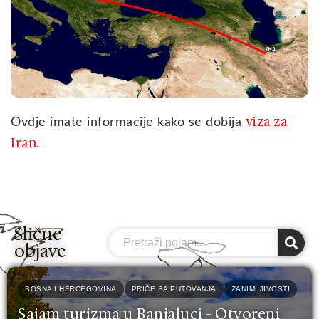
viza za
Ovdje imate informacije kako se dobija
Iran
.
Slične
Search
objave
BOSNA I HERCEGOVINA
PRIČE SA PUTOVANJA
ZANIMLJIVOSTI
Sajam turizma u Banjaluci - Otvoreni