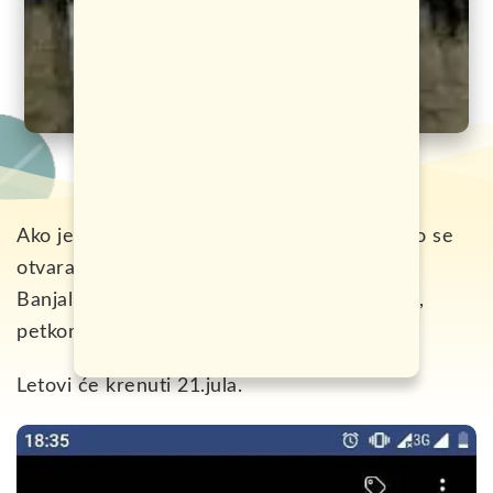
Ako je vjerovati stranici Aviation Iran, uskoro se
otvara linija iz prestonice ove zemlje za
Banjaluku, koja će letjeti dva puta sedmično,
petkom i nedjeljom.
Letovi će krenuti 21.jula.