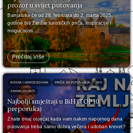
prozor u svijet putovanja
Banjaluka će od 28. februara do 2. marta 2025.
godine biti žarište turističkih priča, inspiracije i
mogućnosti....
Pročitaj Više
BOSNA I HERCEGOVINA
PRIČE SA PUTOVANJA
RIO
ZANIMLJIVOSTI
Najbolji smještaji u BiH (TOP 10
preporuka)
Znate onaj osjećaj kada vam nakon napornog dana
putovanja treba samo dobra večera i udoban krevet?