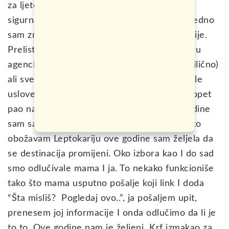
za ljetovanje, ali I onih za koje sam prilično
sigurna da će čekati neka druga vremena. Jedno
sam znala, stvarno želim na more I to što prije.
Prelistala sam I sve kataloge koji su se našli u
agenciji gdje sam bila na praksi (ima ih poprilično)
ali sve ono što bi se uklopilo u budžet I ostale
uslove je već bilo zauzeto. Tako da je izbor opet
pao na Last minute ponude. Poslednje 3 godine
sam sa porodicom ljetovala u Leptokariji, iako
obožavam Leptokariju ove godine sam željela da
se destinacija promijeni. Oko izbora kao I do sad
smo odlučivale mama I ja. To nekako funkcioniše
tako što mama usputno pošalje koji link I doda
“Šta misliš? Pogledaj ovo..”, ja pošaljem upit,
prenesem joj informacije I onda odlučimo da li je
to to. Ove godine nam je željeni Krf izmakao za