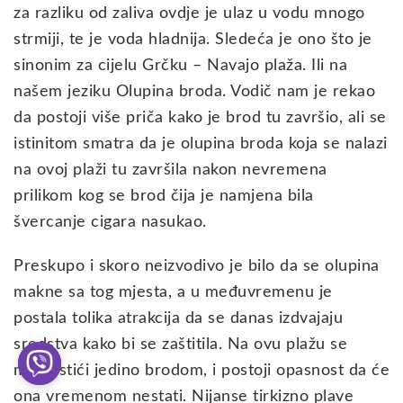
za razliku od zaliva ovdje je ulaz u vodu mnogo
strmiji, te je voda hladnija. Sledeća je ono što je
sinonim za cijelu Grčku – Navajo plaža. Ili na
našem jeziku Olupina broda. Vodič nam je rekao
da postoji više priča kako je brod tu završio, ali se
istinitom smatra da je olupina broda koja se nalazi
na ovoj plaži tu završila nakon nevremena
prilikom kog se brod čija je namjena bila
švercanje cigara nasukao.
Preskupo i skoro neizvodivo je bilo da se olupina
makne sa tog mjesta, a u međuvremenu je
postala tolika atrakcija da se danas izdvajaju
sredstva kako bi se zaštitila. Na ovu plažu se
može stići jedino brodom, i postoji opasnost da će
ona vremenom nestati. Nijanse tirkizno plave