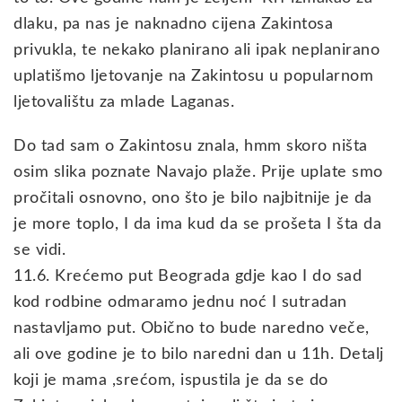
dlaku, pa nas je naknadno cijena Zakintosa
privukla, te nekako planirano ali ipak neplanirano
uplatišmo ljetovanje na Zakintosu u popularnom
ljetovalištu za mlade Laganas.
Do tad sam o Zakintosu znala, hmm skoro ništa
osim slika poznate Navajo plaže. Prije uplate smo
pročitali osnovno, ono što je bilo najbitnije je da
je more toplo, I da ima kud da se prošeta I šta da
se vidi.
11.6. Krećemo put Beograda gdje kao I do sad
kod rodbine odmaramo jednu noć I sutradan
nastavljamo put. Obično to bude naredno veče,
ali ove godine je to bilo naredni dan u 11h. Detalj
koji je mama ,srećom, ispustila je da se do