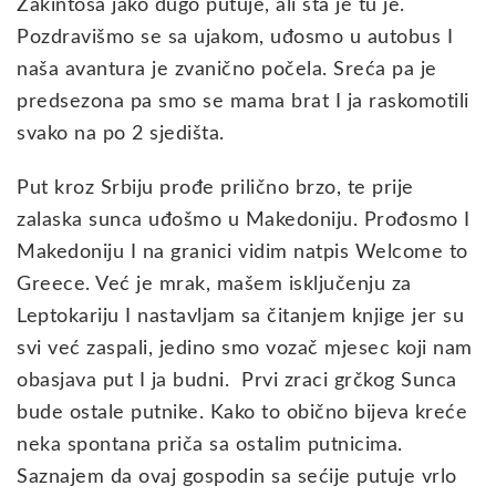
Zakintosa jako dugo putuje, ali šta je tu je.
Pozdravišmo se sa ujakom, uđosmo u autobus I
naša avantura je zvanično počela. Sreća pa je
predsezona pa smo se mama brat I ja raskomotili
svako na po 2 sjedišta.
Put kroz Srbiju prođe prilično brzo, te prije
zalaska sunca uđošmo u Makedoniju. Prođosmo I
Makedoniju I na granici vidim natpis Welcome to
Greece. Već je mrak, mašem isključenju za
Leptokariju I nastavljam sa čitanjem knjige jer su
svi već zaspali, jedino smo vozač mjesec koji nam
obasjava put I ja budni. Prvi zraci grčkog Sunca
bude ostale putnike. Kako to obično bijeva kreće
neka spontana priča sa ostalim putnicima.
Saznajem da ovaj gospodin sa sećije putuje vrlo