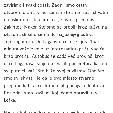
zavirimo i svaki ćošak. Zadnji smo ostavili
otvoreni dio na vrhu, taman što smo izašli shvatih
da uskoro pristajemo i da je ovo ispred nas
Zakintos. Nakon što smo se probili kroz gužvu na
izlazu našli smo se na tlu najjužnijeg ostrva
Jonskog mora. Od Lagansa nas dijeli još 15ak
minuta vožnje koje uz interesantnu priču vodiča
brzo protiču. Autobus se sada već provlači kroz
ulice Laganasa, staje na svakih par metara kako bi
svi putnici izašli što bliže svojim vilama. Ono što
smo svi shvatili je da je ovo mjesto stvarno
prepuno kafića, restorana, ali ponajviše klubova…
Poslednji smo izašli mi koji ćemo boraviti u vili
Lefka.
Ne baš ljubazni domaćin nam daje ključ od studia.