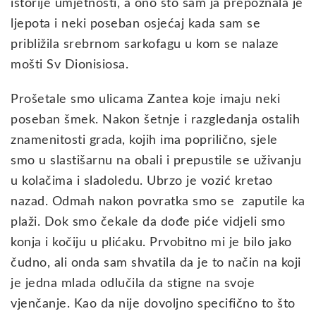
istorije umjetnosti, a ono što sam ja prepoznala je
ljepota i neki poseban osjećaj kada sam se
približila srebrnom sarkofagu u kom se nalaze
mošti Sv Dionisiosa.
Prošetale smo ulicama Zantea koje imaju neki
poseban šmek. Nakon šetnje i razgledanja ostalih
znamenitosti grada, kojih ima poprilično, sjele
smo u slastišarnu na obali i prepustile se uživanju
u kolačima i sladoledu. Ubrzo je vozić kretao
nazad. Odmah nakon povratka smo se zaputile ka
plaži. Dok smo čekale da dođe piće vidjeli smo
konja i kočiju u plićaku. Prvobitno mi je bilo jako
čudno, ali onda sam shvatila da je to način na koji
je jedna mlada odlučila da stigne na svoje
vjenčanje. Kao da nije dovoljno specifično to što