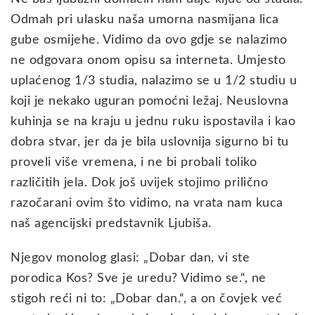
Odmah pri ulasku naša umorna nasmijana lica
gube osmijehe. Vidimo da ovo gdje se nalazimo
ne odgovara onom opisu sa interneta. Umjesto
uplaćenog 1/3 studia, nalazimo se u 1/2 studiu u
koji je nekako uguran pomoćni ležaj. Neuslovna
kuhinja se na kraju u jednu ruku ispostavila i kao
dobra stvar, jer da je bila uslovnija sigurno bi tu
proveli više vremena, i ne bi probali toliko
različitih jela. Dok još uvijek stojimo prilično
razočarani ovim što vidimo, na vrata nam kuca
naš agencijski predstavnik Ljubiša.
Njegov monolog glasi: „Dobar dan, vi ste
porodica Kos? Sve je uredu? Vidimo se.“, ne
stigoh reći ni to: „Dobar dan.“, a on čovjek već