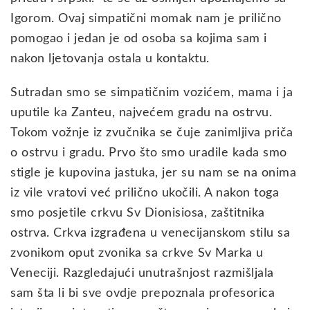
Igorom. Ovaj simpatični momak nam je prilično
pomogao i jedan je od osoba sa kojima sam i
nakon ljetovanja ostala u kontaktu.
Sutradan smo se simpatičnim vozićem, mama i ja
uputile ka Zanteu, najvećem gradu na ostrvu.
Tokom vožnje iz zvučnika se čuje zanimljiva priča
o ostrvu i gradu. Prvo što smo uradile kada smo
stigle je kupovina jastuka, jer su nam se na onima
iz vile vratovi već prilično ukočili. A nakon toga
smo posjetile crkvu Sv Dionisiosa, zaštitnika
ostrva. Crkva izgrađena u venecijanskom stilu sa
zvonikom oput zvonika sa crkve Sv Marka u
Veneciji. Razgledajući unutrašnjost razmišljala
sam šta li bi sve ovdje prepoznala profesorica