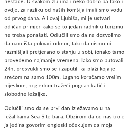
nestade. U svakom zlu ima i neko dobro pa tako i
ovdje, za razliku od naših komšija imali smo vodu
od prvog dana. A i ovaj Ljubiša, mi je ustvari
odličan primjer kako se to jedan radnik u turizmu
ne treba ponašati. Odlučili smo da ne dozvolimo
da nam išta pokvari odmor, tako da nismo ni
razmišljali pretjerano o stanju u sobi, ionako tamo
provedemo najmanje vremena. Iako smo putovali
24h, presvukli smo se i zaputili ka plaži koja je
srećom na samo 100m. Lagano koračamo vrelim
pijeskom, pogledom tražeći pogdan kafić i
slobodne ležaljke.
Odlučili smo da se prvi dan izležavamo u na
ležaljkama Sea Site bara. Obzirom da od nas troje
ja jedina govorim engleski očekujem da moja