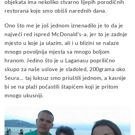
objekata ima nekoliko stvarno lijepih porodičnih
restorana koje smo obišli narednih dana.
Ono što me je još jednom iznenadilo je to da je
najveći red ispred McDonald’s-a, jer to je zadnje
mjesto u koje ja ulazim, ali i u blizini se nalaze
mnogo povoljnija mjesta sa mnogo boljom
hranom. Jedino što je u Laganasu poprilično
skupo za naše uslove je sladoled, 200grama oko
5eura… taj luksuz smo priuštili jednom, a kasnije
bi se na plaži počastili štapićem koji je pritom
mnogo ukusniji.