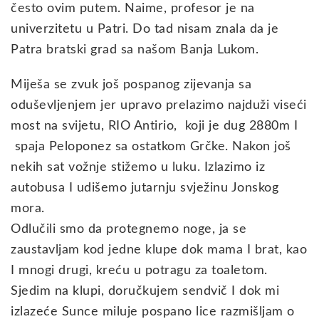
često ovim putem. Naime, profesor je na
univerzitetu u Patri. Do tad nisam znala da je
Patra bratski grad sa našom Banja Lukom.
Miješa se zvuk još pospanog zijevanja sa
oduševljenjem jer upravo prelazimo najduži viseći
most na svijetu, RIO Antirio, koji je dug 2880m I
spaja Peloponez sa ostatkom Grčke. Nakon još
nekih sat vožnje stižemo u luku. Izlazimo iz
autobusa I udišemo jutarnju svježinu Jonskog
mora.
Odlučili smo da protegnemo noge, ja se
zaustavljam kod jedne klupe dok mama I brat, kao
I mnogi drugi, kreću u potragu za toaletom.
Sjedim na klupi, doručkujem sendvič I dok mi
izlazeće Sunce miluje pospano lice razmišljam o