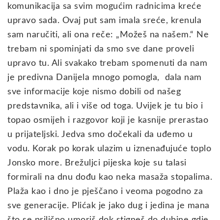
komunikacija sa svim mogućim radnicima kreće
upravo sada. Ovaj put sam imala sreće, krenula
sam naručiti, ali ona reče: „Možeš na našem.“ Ne
trebam ni spominjati da smo sve dane proveli
upravo tu. Ali svakako trebam spomenuti da nam
je predivna Danijela mnogo pomogla, dala nam
sve informacije koje nismo dobili od našeg
predstavnika, ali i više od toga. Uvijek je tu bio i
topao osmijeh i razgovor koji je kasnije prerastao
u prijateljski. Jedva smo dočekali da uđemo u
vodu. Korak po korak ulazim u iznenađujuće toplo
Jonsko more. Brežuljci pijeska koje su talasi
formirali na dnu dođu kao neka masaža stopalima.
Plaža kao i dno je pješčano i veoma pogodno za
sve generacije. Plićak je jako dug i jedina je mana
što se prilično umoriš dok stigneš do dubine gdje