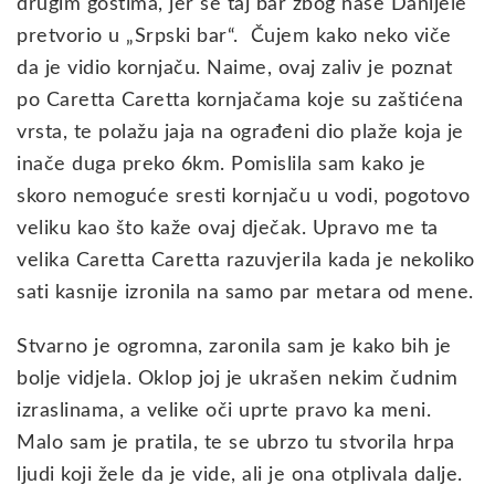
drugim gostima, jer se taj bar zbog naše Danijele
pretvorio u „Srpski bar“. Čujem kako neko viče
da je vidio kornjaču. Naime, ovaj zaliv je poznat
po Caretta Caretta kornjačama koje su zaštićena
vrsta, te polažu jaja na ograđeni dio plaže koja je
inače duga preko 6km. Pomislila sam kako je
skoro nemoguće sresti kornjaču u vodi, pogotovo
veliku kao što kaže ovaj dječak. Upravo me ta
velika Caretta Caretta razuvjerila kada je nekoliko
sati kasnije izronila na samo par metara od mene.
Stvarno je ogromna, zaronila sam je kako bih je
bolje vidjela. Oklop joj je ukrašen nekim čudnim
izraslinama, a velike oči uprte pravo ka meni.
Malo sam je pratila, te se ubrzo tu stvorila hrpa
ljudi koji žele da je vide, ali je ona otplivala dalje.