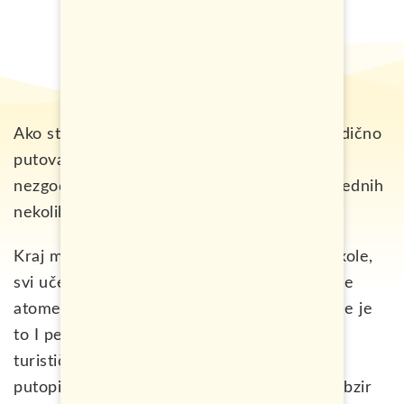
Ako ste se pitali, kako to izgleda jedno porodično
putovanje na Zakintos sa svim zgodama I
nezgodama, pokušaću da vam opišem u narednih
nekoliko pasusa.
Kraj maja, početak juna – zadnje sedmice škole,
svi učenici se bore za ocjene, daju posljednje
atome snage I jedva čekaju raspust. Za mene je
to I period istraživanja sajtova svih mogućih
turističkih agencija, iščitavanja komentara,
putopisa, savjeta o mjestima koja dolaze u obzir