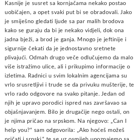
Kasnije je susret sa kornjačama nekako postao
uobičajen, a opet svaki put bi se obradovali. Jako
je smiješno gledati ljude sa par malih brodova
kako se guraju da bi je nekako vidjeli, dok ona
jadna bježi, a brod je ganja. Mnogo je jeftinije i
sigurnije čekati da je jednostavno sretnete
plivajući. Odmah drugo veče odlučujemo da malo
više istražimo ulice, ali i prikupimo informacije o
izletima. Radnici u svim lokalnim agencijama su
vrlo srusretljivi i trude se da privuku mušterije, te
vrlo rado odgovore na svako pitanje. Jedan od
njih je upravo porodici ispred nas završavao sa
objašnjavanjem. Bilo je drugačije nego ostali, on
je njima pričao na srpskom. Na njegovo: „Can I
help you?“ sam odgovorila: „Ako hoćeš možeš
pričati i srpski.“ te se uz osmijeh upoznajemo sa