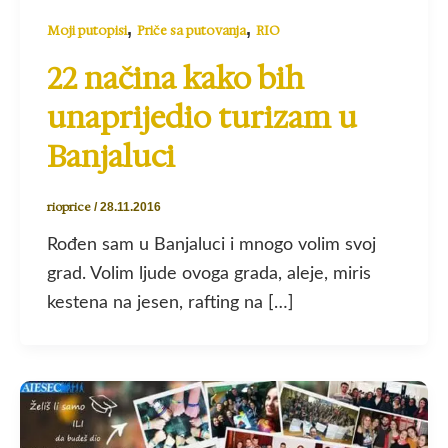
,
,
Moji putopisi
Priče sa putovanja
RIO
22 načina kako bih
unaprijedio turizam u
Banjaluci
rioprice
/
28.11.2016
Rođen sam u Banjaluci i mnogo volim svoj
grad. Volim ljude ovoga grada, aleje, miris
kestena na jesen, rafting na […]