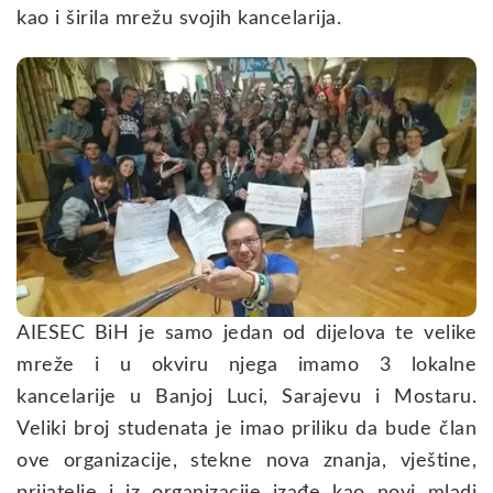
kao i širila mrežu svojih kancelarija.
AIESEC BiH je samo jedan od dijelova te velike
mreže i u okviru njega imamo 3 lokalne
kancelarije u Banjoj Luci, Sarajevu i Mostaru.
Veliki broj studenata je imao priliku da bude član
ove organizacije, stekne nova znanja, vještine,
prijatelje i iz organizacije izađe kao novi mladi