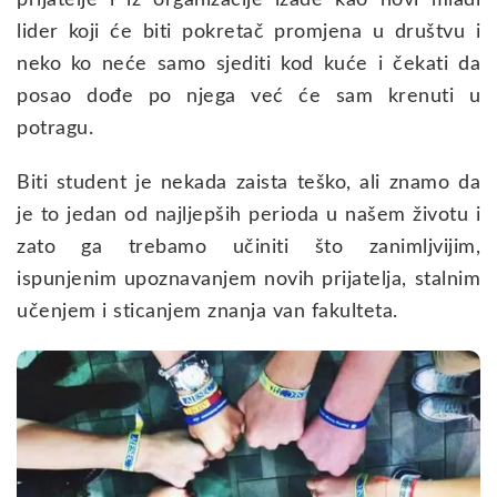
lider koji će biti pokretač promjena u društvu i
neko ko neće samo sjediti kod kuće i čekati da
posao dođe po njega već će sam krenuti u
potragu.
Biti student je nekada zaista teško, ali znamo da
je to jedan od najljepših perioda u našem životu i
zato ga trebamo učiniti što zanimljvijim,
ispunjenim upoznavanjem novih prijatelja, stalnim
učenjem i sticanjem znanja van fakulteta.