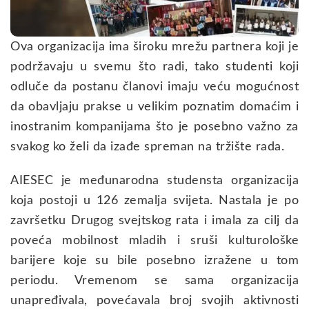
Ova organizacija ima široku mrežu partnera koji je
podržavaju u svemu što radi, tako studenti koji
odluče da postanu članovi imaju veću mogućnost
da obavljaju prakse u velikim poznatim domaćim i
inostranim kompanijama što je posebno važno za
svakog ko želi da izađe spreman na tržište rada.
AIESEC je međunarodna studensta organizacija
koja postoji u 126 zemalja svijeta. Nastala je po
završetku Drugog svejtskog rata i imala za cilj da
poveća mobilnost mladih i sruši kulturološke
barijere koje su bile posebno izražene u tom
periodu. Vremenom se sama organizacija
unapređivala, povećavala broj svojih aktivnosti