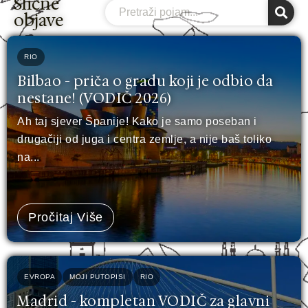
Slične
Search
objave
RIO
Bilbao - priča o gradu koji je odbio da
nestane! (VODIČ 2026)
Ah taj sjever Španije! Kako je samo poseban i
drugačiji od juga i centra zemlje, a nije baš toliko
na...
Pročitaj Više
EVROPA
MOJI PUTOPISI
RIO
Madrid - kompletan VODIČ za glavni