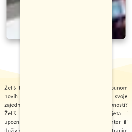
Želiš li da se pridružiš kreativnom timu, punom
novih ideja? Želiš li doprinijeti razvoju svoje
zajednice ili usavršiti svoje vještine i sposobnosti?
Želiš li putovati u razne krajeve svijeta i
upoznavati ljude iz istih? Želiš li biti volonter ili
doživjeti stručno usavršavanje u inostranim