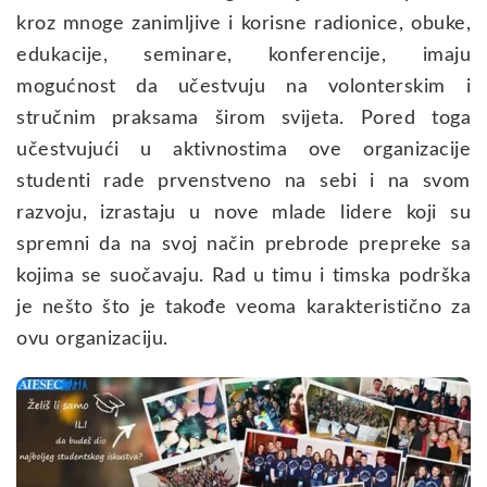
kroz mnoge zanimljive i korisne radionice, obuke,
edukacije, seminare, konferencije, imaju
mogućnost da učestvuju na volonterskim i
stručnim praksama širom svijeta. Pored toga
učestvujući u aktivnostima ove organizacije
studenti rade prvenstveno na sebi i na svom
razvoju, izrastaju u nove mlade lidere koji su
spremni da na svoj način prebrode prepreke sa
kojima se suočavaju. Rad u timu i timska podrška
je nešto što je takođe veoma karakteristično za
ovu organizaciju.