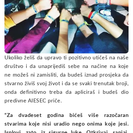
Ukoliko želiš da upravo ti pozitivno utičeš na naše
društvo i da unaprijediš sebe na načine na koje
ne možeš ni zamisliti, da budeš iznad prosjeka da
stvarno živiš svoj život i da se svaki trenutak broji,
onda definitivno treba da apliciraš i budeš dio
predivne AIESEC priče.
“Za dvadeset godina bićeš više razočaran
stvarima koje nisi uradio nego onima koje jesi.
Isplovi, zato, iz sigurne luke. Otkrivaj, sanjaj,