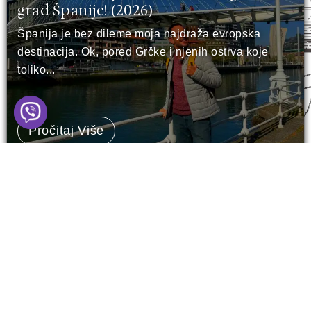
grad Španije! (2026)
Španija je bez dileme moja najdraža evropska
destinacija. Ok, pored Grčke i njenih ostrva koje
toliko...
Pročitaj Više
RIO
Sankt Peterburg - šta vidjeti u 3 dana?
(15 TOP lokacija)
Sankt Peterburg. Grad koji stoji na vodi, ali čuva
vatru u sebi. Miks carskog naslijeđa, evropskog
šarma...