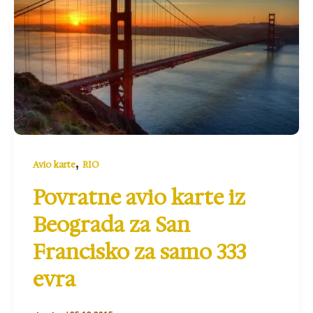
,
Avio karte
RIO
Povratne avio karte iz
Beograda za San
Francisko za samo 333
evra