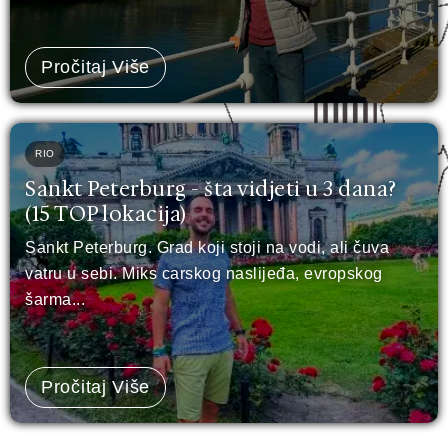
Pročitaj Više
RIO
Sankt Peterburg - šta vidjeti u 3 dana?
(15 TOP lokacija)
Sankt Peterburg. Grad koji stoji na vodi, ali čuva
vatru u sebi. Miks carskog naslijeđa, evropskog
šarma...
Pročitaj Više