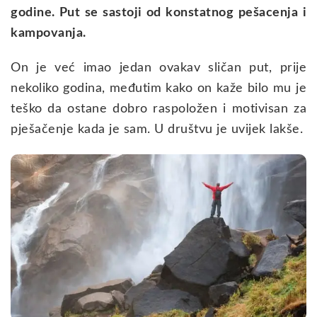
godine. Put se sastoji od konstatnog pešacenja i
kampovanja.
On je već imao jedan ovakav sličan put, prije
nekoliko godina, međutim kako on kaže bilo mu je
teško da ostane dobro raspoložen i motivisan za
pješačenje kada je sam. U društvu je uvijek lakše.