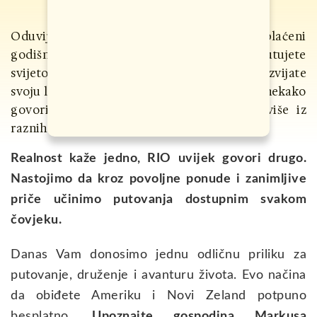
Oduvijek ste sanjali o tome da uzmete plaćeni
godišnji odmor od godinu ili dve i putujete
svijetom, otkrivate sve njegove misterije i razvijate
svoju ličnost? Nažalost, realnost nam uvijek nekako
govori da ne bi trebalo da maštamo previše iz
raznih razloga.
Realnost kaže jedno, RIO uvijek govori drugo.
Nastojimo da kroz povoljne ponude i zanimljive
priče učinimo putovanja dostupnim svakom
čovjeku.
Danas Vam donosimo jednu odličnu priliku za
putovanje, druženje i avanturu života. Evo načina
da obiđete Ameriku i Novi Zeland potpuno
besplatno.
Upoznajte gospodina Markusa