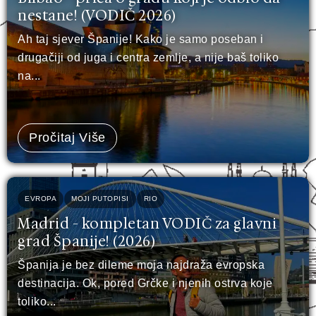
nestane! (VODIČ 2026)
Ah taj sjever Španije! Kako je samo poseban i
drugačiji od juga i centra zemlje, a nije baš toliko
na...
Pročitaj Više
EVROPA
MOJI PUTOPISI
RIO
Madrid - kompletan VODIČ za glavni
grad Španije! (2026)
Španija je bez dileme moja najdraža evropska
destinacija. Ok, pored Grčke i njenih ostrva koje
toliko...