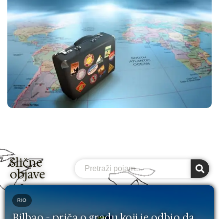
Slične
Search
objave
RIO
Bilbao - priča o gradu koji je odbio da