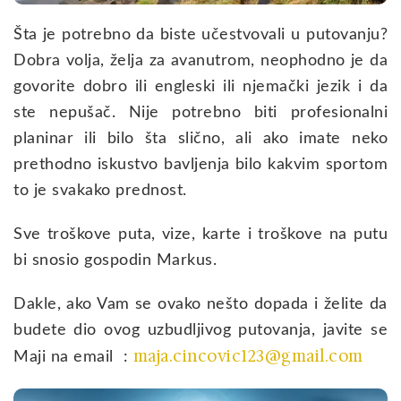
Šta je potrebno da biste učestvovali u putovanju?
Dobra volja, želja za avanutrom, neophodno je da
govorite dobro ili engleski ili njemački jezik i da
ste nepušač. Nije potrebno biti profesionalni
planinar ili bilo šta slično, ali ako imate neko
prethodno iskustvo bavljenja bilo kakvim sportom
to je svakako prednost.
Sve troškove puta, vize, karte i troškove na putu
bi snosio gospodin Markus.
Dakle, ako Vam se ovako nešto dopada i želite da
budete dio ovog uzbudljivog putovanja, javite se
maja.cincovic123@gmail.com
Maji na email :