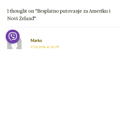
1 thought on “Besplatno putovanje za Ameriku i
Novi Zeland”
Marko
17.01.2016 at 20:29
Sviđa mi se. Prijaviću se.
Reply
Leave a Comment
Your email address will not be published.
Required
fields are marked
*