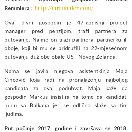
http://mremmler.com/
Remmlera
:
Ovaj divni gospodin je 47-godišnji project
manager pred penzijom, traži partnera za
putovanje. Naime on traži partnera, partnerku ili
oboje, koji bi mu se pridružili na 22-mjesečnom
putovanju duž obe obale US i Novog Zelanda.
Nama se javila njegova asistentkinja Maja
Cincović koja radi na pronalaženju najboljeg
kandidata za ovaj poduhvat. Maja kaže da
gospodin Markus insistira na tome da kandidati
budu sa Balkana jer se odlično slaže sa tim
ljudima.
Put počinje 2017. godine i završava se 2018.