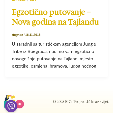
Avio karte
RIO
Egzotično putovanje –
Nova godina na Tajlandu
rioprice
/
16.11.2015
U saradnji sa turističkom agencijom Jungle
Tribe iz Boegrada, nudimo vam egzotično
novogdišnje putovanje na Tajland, mjesto
egzotike, osmjeha, hramova, ludog noćnog
© 2025 RIO. Tvoj vodič kroz svijet.