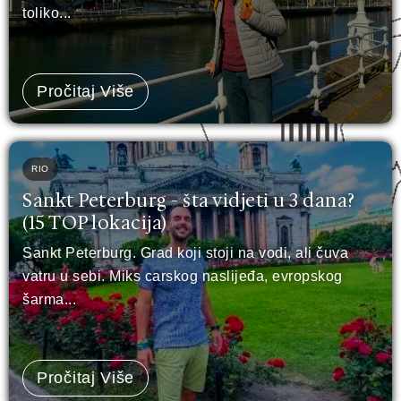
toliko...
Pročitaj Više
RIO
Sankt Peterburg - šta vidjeti u 3 dana?
(15 TOP lokacija)
Sankt Peterburg. Grad koji stoji na vodi, ali čuva
vatru u sebi. Miks carskog naslijeđa, evropskog
šarma...
Pročitaj Više