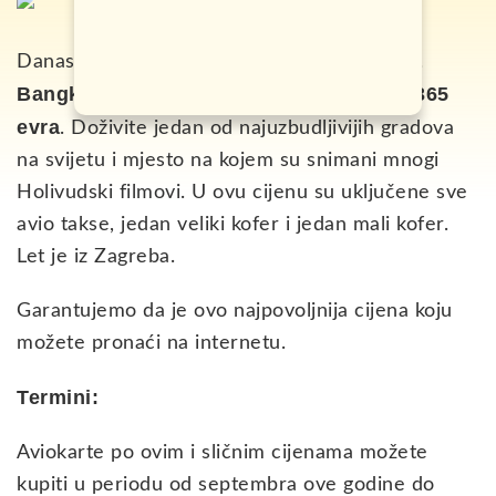
povratne avio karte za
Danas Vam nudimo
Bangkok, glavni grad Tajlanda za samo 365
evra
. Doživite jedan od najuzbudljivijih gradova
na svijetu i mjesto na kojem su snimani mnogi
Holivudski filmovi. U ovu cijenu su uključene sve
avio takse, jedan veliki kofer i jedan mali kofer.
Let je iz Zagreba.
Garantujemo da je ovo najpovoljnija cijena koju
možete pronaći na internetu.
Termini:
Aviokarte po ovim i sličnim cijenama možete
kupiti u periodu od septembra ove godine do