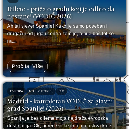
Bilbao - priča o gradu koji je odbio da
nestane! (VODIČ 2026)
Ah taj sjever Španije! Kako je samo poseban i
drugačiji od juga i centra zemlje, a nije baš toliko
na...
Pročitaj Više
EVROPA
MOJI PUTOPISI
RIO
Madrid - kompletan VODIČ za glavni
grad Španije! (2026)
Španija je bez dileme moja najdraža evropska
destinacija. Ok, pored Grčke i njenih ostrva koje