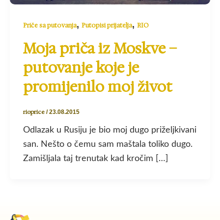
,
,
Priče sa putovanja
Putopisi prijatelja
RIO
Moja priča iz Moskve –
putovanje koje je
promijenilo moj život
rioprice
/
23.08.2015
Odlazak u Rusiju je bio moj dugo priželjkivani
san. Nešto o čemu sam maštala toliko dugo.
Zamišljala taj trenutak kad kročim […]