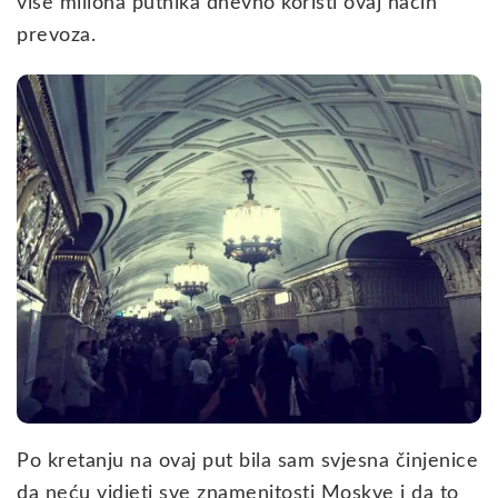
više miliona putnika dnevno koristi ovaj način
prevoza.
Po kretanju na ovaj put bila sam svjesna činjenice
da neću vidjeti sve znamenitosti Moskve i da to