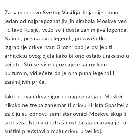
Za samu crkvu
Svetog Vasilija
, koja nije samo
jedan od najprepoznatljivijih simbola Moskve već
i čitave Rusije, veže se i dosta zanimljiva legenda.
Naime, prema ovoj legendi, po završetku
izgradnje crkve Ivan Grozni dao je oslijepiti
arhitektu ovog djela kako bi ono ostalo unikatno u
svijetu. Što se više upoznajete sa ruskom
kulturom, vidjećete da je ona puna legendi i
zanimljivih priča.
Iako je ova crkva sigurno najpoznatija u Moskvi,
nikako ne treba zanemariti crkvu Hrista Spasitelja
za čiju su obnovu sami stanovnici Moskve skupili
sredstva. Njena unutrašnjost zaista očarava jer u
suštini predstavlja malu crkvu u velikoj.