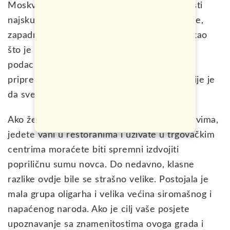
Moskva ipak zauzima niže mjesto na rang listi
najskupljih gradova svijeta uslijed pada rublje,
zapadnih sankcija kao i neki drugih faktora kao
što je pad cijena nafte. Međutim, kojim god
podacima da raspolažete i koliko god da se
pripremate za putovanje, ono što je najtačnije je
da sve zavisi od vaših preferencija.
Ako želite u Moskvi da se provodite u klubovima,
jedete vani u restoranima i uživate u trgovačkim
centrima moraćete biti spremni izdvojiti
popriličnu sumu novca. Do nedavno, klasne
razlike ovdje bile se strašno velike. Postojala je
mala grupa oligarha i velika većina siromašnog i
napaćenog naroda. Ako je cilj vaše posjete
upoznavanje sa znamenitostima ovoga grada i