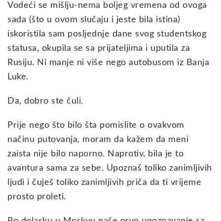
Vodeći se mišlju-nema boljeg vremena od ovoga
sada (što u ovom slučaju i jeste bila istina)
iskoristila sam posljednje dane svog studentskog
statusa, okupila se sa prijateljima i uputila za
Rusiju. Ni manje ni više nego autobusom iz Banja
Luke.
Da, dobro ste čuli.
Prije nego što bilo šta pomislite o ovakvom
načinu putovanja, moram da kažem da meni
zaista nije bilo naporno. Naprotiv, bila je to
avantura sama za sebe. Upoznaš toliko zanimljivih
ljudi i čuješ toliko zanimljivih priča da ti vrijeme
prosto proleti.
Po dolasku u Moskvu naše prvo upoznavanje sa