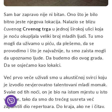
Sam bar zapravo nije ni bitan. Ono što je bilo
bitno jeste njegova lokacija. Nalazio se blizu
čuvenog
Crvenog trga
u jednoj širokoj ulici koja
je noću okupljala veliki broj mladih ljudi. Tu smo
mogli da uživamo u piću, da plešemo, da se
provodimo i što je najvažnije, tu smo zaista mogli
da upoznamo ljude. Da budemo dio ovog grada.
Da se osjećamo kao lokalci.
Već prvo veče uživali smo u akustičnoj svirci koju
je izvodio nevjerovatno talentovani mladi momak.
Svake od tih noći, on je bio na istom mjestu u isto
vrijeme, tako da smo do trećeg susreta već
zapamtili dio repertoara. Do kraja, ako ne i čitav.