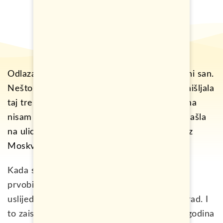
Odlazak u Rusiju je bio moj dugo priželjkivani san.
Nešto o čemu sam maštala toliko dugo. Zamišljala
taj trenutak kad kročim na tlo Rusije. Ni sama
nisam bila svjesna koliko sve dok se nisam našla
na ulicama ovoga grada. Ovo je moja priča iz
Moskve.
Kada se govori o ruskoj prestonici, pored
prvobitnog isticanja njene ljepote često će
uslijediti komentar kako je to veoma skup grad. I
to zaista jeste tačno. U poslednjih nekoliko godina