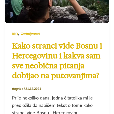
,
RIO
Zanimljivosti
Kako stranci vide Bosnu i
Hercegovinu i kakva sam
sve neobična pitanja
dobijao na putovanjima?
rioprice
/
21.12.2021
Prije nekoliko dana, jedna čitateljka mi je
predložila da napišem tekst o tome kako
stranci vide Bosnu i Hercegovinu.