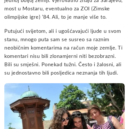
jednoj boljoj zemlji. Vjerovatno znaju za Sarajevo,
most u Mostaru, eventualno za ZOI (Zimske
olimpijske igre) ’84. Ali, to je manje više to.
Putujući svijetom, ali i ugošćavajući ljude u svom
stanu, mnogo puta sam se susreo sa raznim
neobičnim komentarima na račun moje zemlje. Ti
komentari nisu bili zlonamjerni niti bezobrazni.
Bili su smješni. Ponekad tužni. Često i žalosni, ali
su jednostavno bili posljedica neznanja tih ljudi.