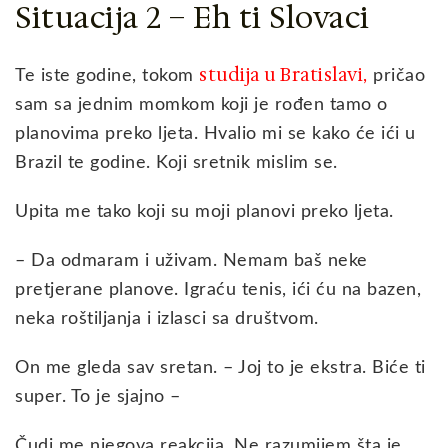
Situacija 2 – Eh ti Slovaci
studija u Bratislavi
Te iste godine, tokom
,
pričao
sam sa jednim momkom koji je rođen tamo o
planovima preko ljeta. Hvalio mi se kako će ići u
Brazil te godine. Koji sretnik mislim se.
Upita me tako koji su moji planovi preko ljeta.
– Da odmaram i uživam. Nemam baš neke
pretjerane planove. Igraću tenis, ići ću na bazen,
neka roštiljanja i izlasci sa društvom.
On me gleda sav sretan. – Joj to je ekstra. Biće ti
super. To je sjajno –
Čudi me njegova reakcija. Ne razumijem šta je