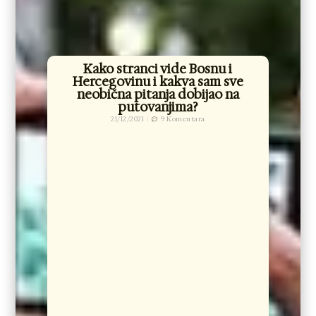
Kako stranci vide Bosnu i
Hercegovinu i kakva sam sve
neobična pitanja dobijao na
putovanjima?
21/12/2021
9 Komentara