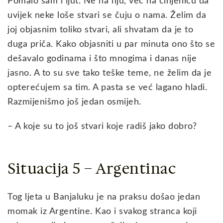
Pomalo sam i ljut. Ne na nju, već na činjenicu da
uvijek neke loše stvari se čuju o nama. Želim da
joj objasnim toliko stvari, ali shvatam da je to
duga priča. Kako objasniti u par minuta ono što se
dešavalo godinama i što mnogima i danas nije
jasno. A to su sve tako teške teme, ne želim da je
opterećujem sa tim. A pasta se već lagano hladi.
Razmijenišmo još jedan osmijeh.
– A koje su to još stvari koje radiš jako dobro?
Situacija 5 – Argentinac
Tog ljeta u Banjaluku je na praksu došao jedan
momak iz Argentine. Kao i svakog stranca koji