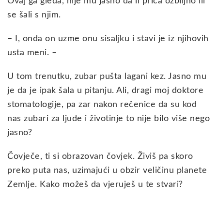
Ovaj ga gleda, nije mu jasno da li priča ozbiljno ili
se šali s njim.
– I, onda on uzme onu sisaljku i stavi je iz njihovih
usta meni. –
U tom trenutku, zubar pušta lagani kez. Jasno mu
je da je ipak šala u pitanju. Ali, dragi moj doktore
stomatologije, pa zar nakon rečenice da su kod
nas zubari za ljude i životinje to nije bilo više nego
jasno?
Čovječe, ti si obrazovan čovjek. Živiš pa skoro
preko puta nas, uzimajući u obzir veličinu planete
Zemlje. Kako možeš da vjeruješ u te stvari?