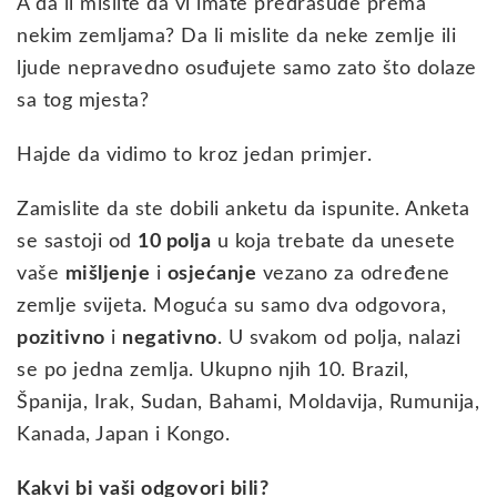
A da li mislite da vi imate predrasude prema
nekim zemljama? Da li mislite da neke zemlje ili
ljude nepravedno osuđujete samo zato što dolaze
sa tog mjesta?
Hajde da vidimo to kroz jedan primjer.
Zamislite da ste dobili anketu da ispunite. Anketa
se sastoji od
10 polja
u koja trebate da unesete
vaše
mišljenje
i
osjećanje
vezano za određene
zemlje svijeta. Moguća su samo dva odgovora,
pozitivno
i
negativno
. U svakom od polja, nalazi
se po jedna zemlja. Ukupno njih 10. Brazil,
Španija, Irak, Sudan, Bahami, Moldavija, Rumunija,
Kanada, Japan i Kongo.
Kakvi bi vaši odgovori bili?