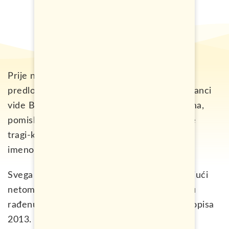
Prije nekoliko dana, jedna čitateljka mi je
predložila da napišem tekst o tome kako stranci
vide Bosnu i Hercegovinu. Interesantna tema,
pomislio sam. Dešavale su mi se raznorazne
tragi-komične stvari koje su imale veze sa
imenom Bosna i Hercegovina do sada.
Svega pola sata nakon tog komentara, surfajući
netom, pronađem jednu zanimljivu statistiku
rađenu od strane američkog turističkog časopisa
2013. godine.