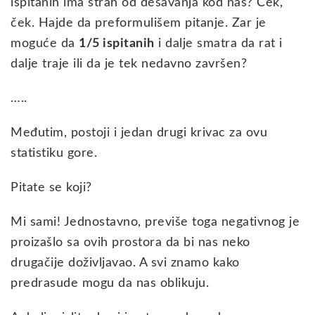
ispitanih ima strah od dešavanja kod nas? Ček,
ček. Hajde da preformulišem pitanje. Zar je
moguće da
1/5 ispitanih
i dalje smatra da rat i
dalje traje ili da je tek nedavno završen?
…..
Međutim, postoji i jedan drugi krivac za ovu
statistiku gore.
Pitate se koji?
Mi sami! Jednostavno, previše toga negativnog je
proizašlo sa ovih prostora da bi nas neko
drugačije doživljavao. A svi znamo kako
predrasude mogu da nas oblikuju.