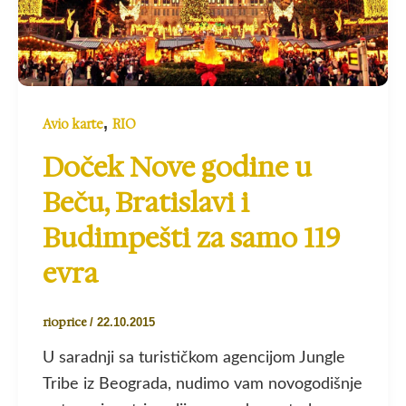
,
Avio karte
RIO
Doček Nove godine u
Beču, Bratislavi i
Budimpešti za samo 119
evra
rioprice
/
22.10.2015
U saradnji sa turističkom agencijom Jungle
Tribe iz Beograda, nudimo vam novogodišnje