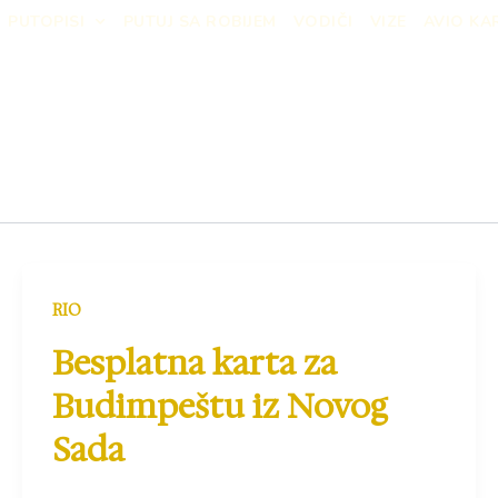
PUTOPISI
PUTUJ SA ROBIJEM
VODIČI
VIZE
AVIO KA
RIO
Besplatna karta za
Budimpeštu iz Novog
Sada