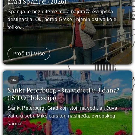
grad Španije! (2026)
Španija je bez dileme moja najdraža evropska
destinacija. Ok, pored Grčke i njenih ostrva koje
toliko...
Pročitaj Više
RIO
Sankt Peterburg - šta vidjeti u 3 dana?
(15 TOP lokacija)
Sankt Peterburg. Grad koji stoji na vodi, ali čuva
vatru u sebi. Miks carskog naslijeđa, evropskog
šarma...