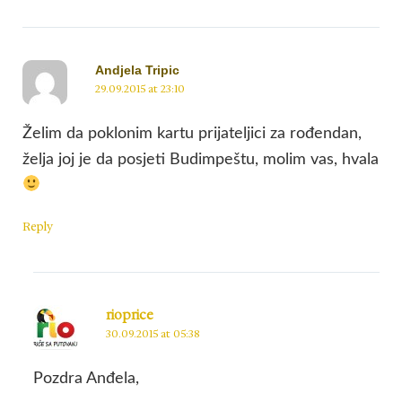
Andjela Tripic
29.09.2015 at 23:10
Želim da poklonim kartu prijateljici za rođendan,
želja joj je da posjeti Budimpeštu, molim vas, hvala
Reply
rioprice
30.09.2015 at 05:38
Pozdra Anđela,