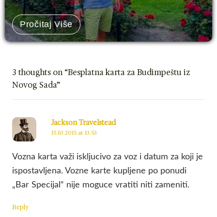
Pročitaj Više
3 thoughts on “Besplatna karta za Budimpeštu iz
Novog Sada”
Jackson Travelstead
15.10.2015 at 13:53
Vozna karta važi iskljucivo za voz i datum za koji je
ispostavljena. Vozne karte kupljene po ponudi
„Bar Specijal“ nije moguce vratiti niti zameniti.
Reply