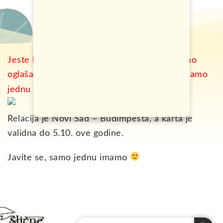
Jeste li za besplatno putovanje? Do sada smo
oglašavali jeftine karte, a danas vam poklanjamo
jednu voznu kartu
Relacija je Novi Sad – Budimpešta, a karta je
validna do 5.10. ove godine.
Javite se, samo jednu imamo
Slične
Search