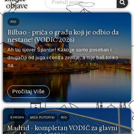
objave
RIO
Bilbao - priča o gradu koji je odbio da
nestane! (VODIČ 2026)
Ah taj sjever Španije! Kako je samo poseban i
drugačiji od juga i centra zemlje, a nije baš toliko
na...
Pročitaj Više
EVROPA
MOJI PUTOPISI
RIO
Madrid - kompletan VODIČ za glavni