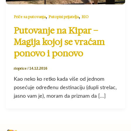
,
,
Priče sa putovanja
Putopisi prijatelja
RIO
Putovanje na Kipar –
Magija kojoj se vraćam
ponovo i ponovo
rioprice
/
14.12.2016
Kao neko ko retko kada više od jednom
posećuje određenu destinaciju (dupli strelac,
jasno vam je), moram da priznam da […]