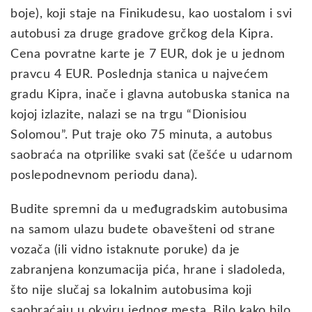
boje), koji staje na Finikudesu, kao uostalom i svi
autobusi za druge gradove grčkog dela Kipra.
Cena povratne karte je 7 EUR, dok je u jednom
pravcu 4 EUR. Poslednja stanica u najvećem
gradu Kipra, inače i glavna autobuska stanica na
kojoj izlazite, nalazi se na trgu “Dionisiou
Solomou”. Put traje oko 75 minuta, a autobus
saobraća na otprilike svaki sat (češće u udarnom
poslepodnevnom periodu dana).
Budite spremni da u međugradskim autobusima
na samom ulazu budete obavešteni od strane
vozača (ili vidno istaknute poruke) da je
zabranjena konzumacija pića, hrane i sladoleda,
što nije slučaj sa lokalnim autobusima koji
saobraćaju u okviru jednog mesta. Bilo kako bilo,