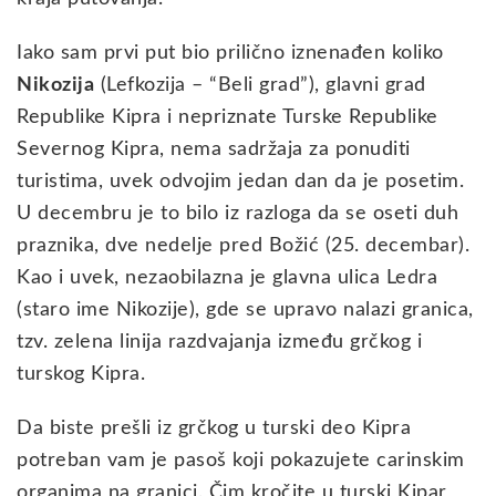
Iako sam prvi put bio prilično iznenađen koliko
Nikozija
(Lefkozija – “Beli grad”), glavni grad
Republike Kipra i nepriznate Turske Republike
Severnog Kipra, nema sadržaja za ponuditi
turistima, uvek odvojim jedan dan da je posetim.
U decembru je to bilo iz razloga da se oseti duh
praznika, dve nedelje pred Božić (25. decembar).
Kao i uvek, nezaobilazna je glavna ulica Ledra
(staro ime Nikozije), gde se upravo nalazi granica,
tzv. zelena linija razdvajanja između grčkog i
turskog Kipra.
Da biste prešli iz grčkog u turski deo Kipra
potreban vam je pasoš koji pokazujete carinskim
organima na granici. Čim kročite u turski Kipar