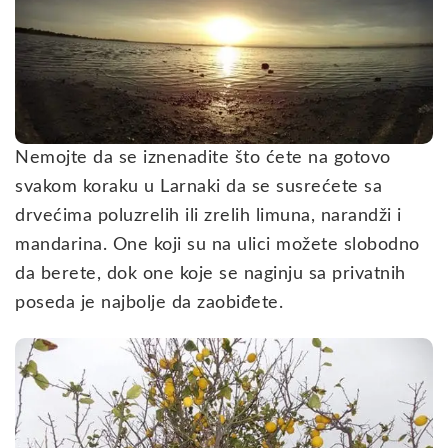
Nemojte da se iznenadite što ćete na gotovo
svakom koraku u Larnaki da se susrećete sa
drvećima poluzrelih ili zrelih limuna, narandži i
mandarina. One koji su na ulici možete slobodno
da berete, dok one koje se naginju sa privatnih
poseda je najbolje da zaobiđete.