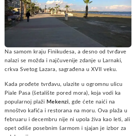
Na samom kraju Finikudesa, a desno od tvrđave
nalazi se možda i najčuvenije zdanje u Larnaki,
crkva Svetog Lazara, sagrađena u XVII veku.
Kada prođete tvrđavu, ulazite u ogromnu ulicu
Piale Pasa (šetalište pored mora), koja vodi ka
popularnoj plaži
Mekenzi
, gde ćete naići na
mnoštvo kafića i restorana na moru. Ova plaža u
februaru i decembru nije ni upola živa kao leti, ali
opet odiše posebnim šarmom i sjajan je izbor za