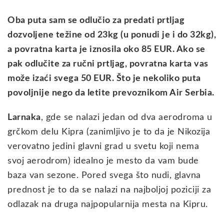
Oba puta sam se odlučio za predati prtljag
dozvoljene težine od 23kg (u ponudi je i do 32kg),
a povratna karta je iznosila oko 85 EUR. Ako se
pak odlučite za ručni prtljag, povratna karta vas
može izaći svega 50 EUR. Što je nekoliko puta
povoljnije nego da letite prevoznikom Air Serbia.
Larnaka
, gde se nalazi jedan od dva aerodroma u
grčkom delu Kipra (zanimljivo je to da je Nikozija
verovatno jedini glavni grad u svetu koji nema
svoj aerodrom) idealno je mesto da vam bude
baza van sezone. Pored svega što nudi, glavna
prednost je to da se nalazi na najboljoj poziciji za
odlazak na druga najpopularnija mesta na Kipru.