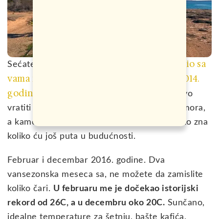
putopisa koji sam podelio sa
Sećate se sigurno
vama nakon posete Kipru u septembru 2014.
godine
. Tada nisam ni slutio da ću se ponovo
vratiti na najistočnije ostrvo Sredozemnog mora,
a kamoli tako brzo. Pa onda još jednom… I ko zna
koliko ću još puta u budućnosti.
Februar i decembar 2016. godine. Dva
vansezonska meseca sa, ne možete da zamislite
koliko čari.
U februaru me je dočekao istorijski
rekord od 26C, a u decembru oko 20C.
Sunčano,
idealne temperature za šetnju, bašte kafića,