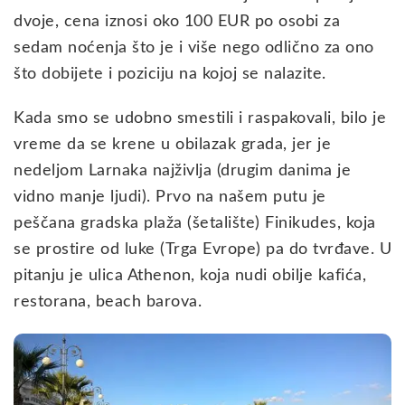
dvoje, cena iznosi oko 100 EUR po osobi za
sedam noćenja što je i više nego odlično za ono
što dobijete i poziciju na kojoj se nalazite.
Kada smo se udobno smestili i raspakovali, bilo je
vreme da se krene u obilazak grada, jer je
nedeljom Larnaka najživlja (drugim danima je
vidno manje ljudi). Prvo na našem putu je
peščana gradska plaža (šetalište) Finikudes, koja
se prostire od luke (Trga Evrope) pa do tvrđave. U
pitanju je ulica Athenon, koja nudi obilje kafića,
restorana, beach barova.