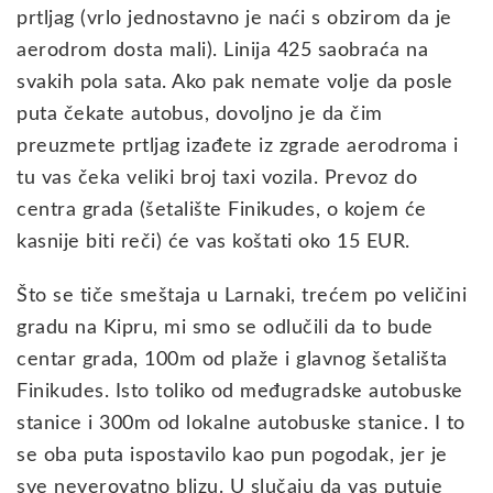
prtljag (vrlo jednostavno je naći s obzirom da je
aerodrom dosta mali). Linija 425 saobraća na
svakih pola sata. Ako pak nemate volje da posle
puta čekate autobus, dovoljno je da čim
preuzmete prtljag izađete iz zgrade aerodroma i
tu vas čeka veliki broj taxi vozila. Prevoz do
centra grada (šetalište Finikudes, o kojem će
kasnije biti reči) će vas koštati oko 15 EUR.
Što se tiče smeštaja u Larnaki, trećem po veličini
gradu na Kipru, mi smo se odlučili da to bude
centar grada, 100m od plaže i glavnog šetališta
Finikudes. Isto toliko od međugradske autobuske
stanice i 300m od lokalne autobuske stanice. I to
se oba puta ispostavilo kao pun pogodak, jer je
sve neverovatno blizu. U slučaju da vas putuje