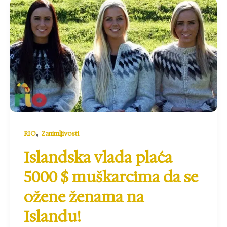
,
RIO
Zanimljivosti
Islandska vlada plaća
5000 $ muškarcima da se
ožene ženama na
Islandu!