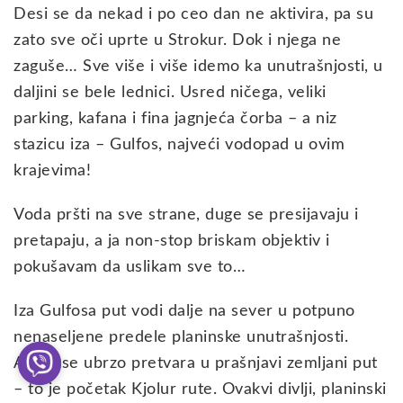
Desi se da nekad i po ceo dan ne aktivira, pa su
zato sve oči uprte u Strokur. Dok i njega ne
zaguše… Sve više i više idemo ka unutrašnjosti, u
daljini se bele lednici. Usred ničega, veliki
parking, kafana i fina jagnjeća čorba – a niz
stazicu iza – Gulfos, najveći vodopad u ovim
krajevima!
Voda pršti na sve strane, duge se presijavaju i
pretapaju, a ja non-stop briskam objektiv i
pokušavam da uslikam sve to…
Iza Gulfosa put vodi dalje na sever u potpuno
nenaseljene predele planinske unutrašnjosti.
Asfalt se ubrzo pretvara u prašnjavi zemljani put
– to je početak Kjolur rute. Ovakvi divlji, planinski