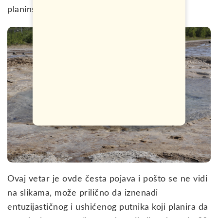
planinskih vrhova pred svitanje.
Ovaj vetar je ovde česta pojava i pošto se ne vidi
na slikama, može prilično da iznenadi
entuzijastičnog i ushićenog putnika koji planira da