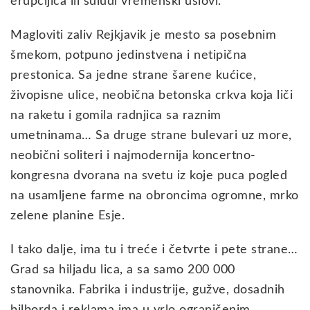
erupcijica ili suludi vremenski uslovi.
Magloviti zaliv Rejkjavik je mesto sa posebnim
šmekom, potpuno jedinstvena i netipična
prestonica. Sa jedne strane šarene kućice,
živopisne ulice, neobična betonska crkva koja liči
na raketu i gomila radnjica sa raznim
umetninama… Sa druge strane bulevari uz more,
neobični soliteri i najmodernija koncertno-
kongresna dvorana na svetu iz koje puca pogled
na usamljene farme na obroncima ogromne, mrko
zelene planine Esje.
I tako dalje, ima tu i treće i četvrte i pete strane…
Grad sa hiljadu lica, a sa samo 200 000
stanovnika. Fabrika i industrije, gužve, dosadnih
bilborda i reklama ima u vrlo ograničenim