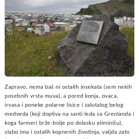
Zapravo, nema baš ni ostalih insekata (sem nekih
posebnih vrsta muva), a pored konja, ovaca,
irvasa i poneke polarne lisice i zalutalog belog
medveda (koji dopliva na santi leda sa Grenlanda i
koga farmeri brže-bolje po dolasku eliminišu),
slabo ima i ostalih kopnenih životinja, valjda zato