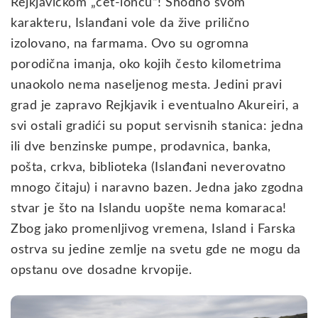
Rejkjavičkom „čet-loncu“! Shodno svom
karakteru, Islanđani vole da žive prilično
izolovano, na farmama. Ovo su ogromna
porodična imanja, oko kojih često kilometrima
unaokolo nema naseljenog mesta. Jedini pravi
grad je zapravo Rejkjavik i eventualno Akureiri, a
svi ostali gradići su poput servisnih stanica: jedna
ili dve benzinske pumpe, prodavnica, banka,
pošta, crkva, biblioteka (Islanđani neverovatno
mnogo čitaju) i naravno bazen. Jedna jako zgodna
stvar je što na Islandu uopšte nema komaraca!
Zbog jako promenljivog vremena, Island i Farska
ostrva su jedine zemlje na svetu gde ne mogu da
opstanu ove dosadne krvopije.