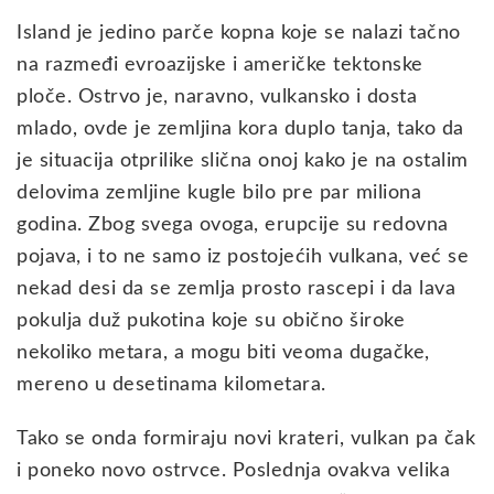
Island je jedino parče kopna koje se nalazi tačno
na razmeđi evroazijske i američke tektonske
ploče. Ostrvo je, naravno, vulkansko i dosta
mlado, ovde je zemljina kora duplo tanja, tako da
je situacija otprilike slična onoj kako je na ostalim
delovima zemljine kugle bilo pre par miliona
godina. Zbog svega ovoga, erupcije su redovna
pojava, i to ne samo iz postojećih vulkana, već se
nekad desi da se zemlja prosto rascepi i da lava
pokulja duž pukotina koje su obično široke
nekoliko metara, a mogu biti veoma dugačke,
mereno u desetinama kilometara.
Tako se onda formiraju novi krateri, vulkan pa čak
i poneko novo ostrvce. Poslednja ovakva velika