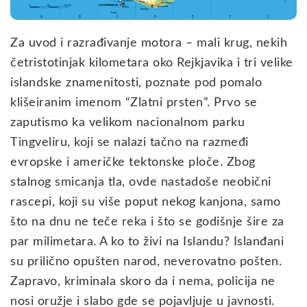
Za uvod i razrađivanje motora – mali krug, nekih
četristotinjak kilometara oko Rejkjavika i tri velike
islandske znamenitosti, poznate pod pomalo
klišeiranim imenom “Zlatni prsten”. Prvo se
zaputismo ka velikom nacionalnom parku
Tingveliru, koji se nalazi tačno na razmeđi
evropske i američke tektonske ploče. Zbog
stalnog smicanja tla, ovde nastadoše neobični
rascepi, koji su više poput nekog kanjona, samo
što na dnu ne teče reka i što se godišnje šire za
par milimetara. A ko to živi na Islandu? Islanđani
su prilično opušten narod, neverovatno pošten.
Zapravo, kriminala skoro da i nema, policija ne
nosi oružje i slabo gde se pojavljuje u javnosti.