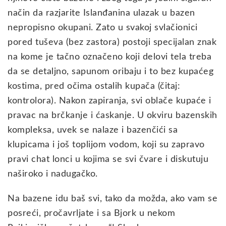
način da razjarite Islanđanina ulazak u bazen
nepropisno okupani. Zato u svakoj svlačionici
pored tuševa (bez zastora) postoji specijalan znak
na kome je tačno označeno koji delovi tela treba
da se detaljno, sapunom oribaju i to bez kupaćeg
kostima, pred očima ostalih kupača (čitaj:
kontrolora). Nakon zapiranja, svi oblače kupaće i
pravac na brčkanje i ćaskanje. U okviru bazenskih
kompleksa, uvek se nalaze i bazenčići sa
klupicama i još toplijom vodom, koji su zapravo
pravi chat lonci u kojima se svi čvare i diskutuju
naširoko i nadugačko.
Na bazene idu baš svi, tako da možda, ako vam se
posreći, pročavrljate i sa Bjork u nekom