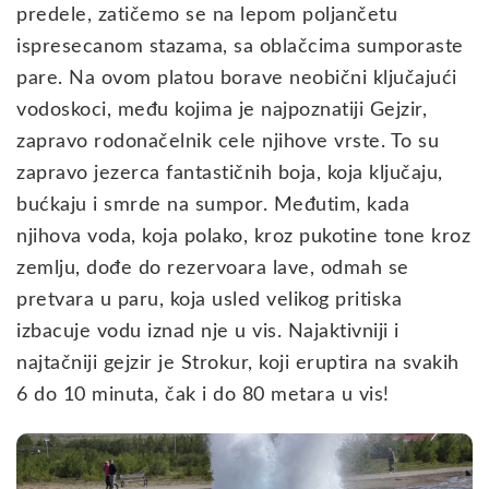
predele, zatičemo se na lepom poljančetu
ispresecanom stazama, sa oblačcima sumporaste
pare. Na ovom platou borave neobični ključajući
vodoskoci, među kojima je najpoznatiji Gejzir,
zapravo rodonačelnik cele njihove vrste. To su
zapravo jezerca fantastičnih boja, koja ključaju,
bućkaju i smrde na sumpor. Međutim, kada
njihova voda, koja polako, kroz pukotine tone kroz
zemlju, dođe do rezervoara lave, odmah se
pretvara u paru, koja usled velikog pritiska
izbacuje vodu iznad nje u vis. Najaktivniji i
najtačniji gejzir je Strokur, koji eruptira na svakih
6 do 10 minuta, čak i do 80 metara u vis!