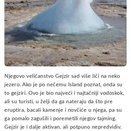
Njegovo veličanstvo Gejzir sad više liči na neko
jezero. Ako je po nečemu Island poznat, onda su
to gejziri. Ovo je bio najveći i najtačniji vodoskok,
ali su turisti, u želji da ga nateraju da što pre
eruptira, bacali kamenje i novčiće u njega, pa su
ga pomalo zagušili i poremetili njegov tajming.
Gejzir je i dalje aktivan, ali potpuno nepredvidiv.