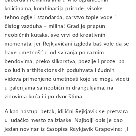
količinama, kombinacija prirode, visoke
tehnologije i standarda, carstvo tople vode i
čistog vazduha – milina! Grad je prepun
neobičnih kutaka, sve vrvi od kreativnih
momenata, jer Rejkjavičani izgleda baš vole da se
bave umetnošću: od sviranja po raznim
bendovima, preko slikarstva, poezije i proze, pa
do ludih arthitektonskih poduhvata i čudnih
vidova primenjene umetnosti koje se mogu videti
u galerijama sa neobičnim drangulijama, na
zidovima kuća ili po dvorištima.
A kad nastupi petak, idilični Rejkjavik se pretvara
u ludačko mesto za izlaske. Najbolji opis je dao
jedan novinar iz časopisa Reykjavik Grapevine: „I