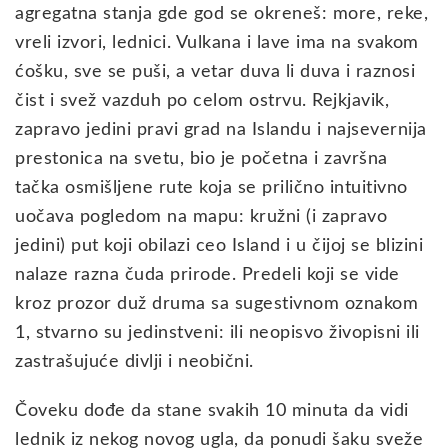
agregatna stanja gde god se okreneš: more, reke,
vreli izvori, lednici. Vulkana i lave ima na svakom
ćošku, sve se puši, a vetar duva li duva i raznosi
čist i svež vazduh po celom ostrvu. Rejkjavik,
zapravo jedini pravi grad na Islandu i najsevernija
prestonica na svetu, bio je početna i završna
tačka osmišljene rute koja se prilično intuitivno
uočava pogledom na mapu: kružni (i zapravo
jedini) put koji obilazi ceo Island i u čijoj se blizini
nalaze razna čuda prirode. Predeli koji se vide
kroz prozor duž druma sa sugestivnom oznakom
1, stvarno su jedinstveni: ili neopisvo živopisni ili
zastrašujuće divlji i neobični.
Čoveku dođe da stane svakih 10 minuta da vidi
lednik iz nekog novog ugla, da ponudi šaku sveže