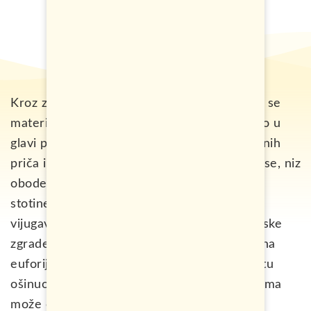
Kroz zaleđeno prozorče aviona počeli su da se
materijalizuju prizori koje sam intezivno gajio u
glavi prethodnih meseci uz pomoć raznoraznih
priča i slika: najveći lednik u Evropi sa koga se, niz
obode crne peščane pustinje u more slivaju
stotine rečica, polja lave, stenoviti fjordovi i
vijugavi putevi… Kad smo izašli iz aerodromske
zgrade Na Islandu u grad Keflaviku, apsolutna
euforija je malo splasla, jer nas je u momentu
ošinuo takav vetar kakav se u našim predelima
može osetiti samo pri usponu na neki od