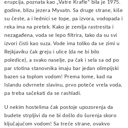
erupcija, poznata kao „Vatre Krafle“ bila je 1975.
godine, blizu jezera Myvatn. Sa druge strane, kiše
su česte, a i lednici se tope, pa izvora, vodopada i
reka ima na pretek. Kako je zemlja rastresita i
nezagađena, voda se lepo filtrira, tako da su svi
izvori čisti kao suza. Vode ima toliko da se zimi u
Rejkjaviku čak greju i ulice (da ne bi bilo
poledice), a svako naselje, pa čak i sela sa od po
par stotina stanovnika imaju bar jedan olimpijski
bazen sa toplom vodom! Prema tome, kad na
Islandu odvrnete slavinu, prvo poteče vrela voda,
pa treba sačekati da se rashladi.
U nekim hostelima čak postoje upozorenja da
budete strpljivi da ne bi došlo do šurenja skoro
ključajućom vodom! Sa treće strane, ovakvo