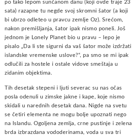
po tako lepom sunčanom danu (koji ovde traje 23
sata) razapne tu negde svoj skromni šator (a koji
bi ubrzo odleteo u pravcu zemlje Oz). Srećom,
nakon premišljanja, šator ipak nismo poneli. Još
jednom je Lonely Planet bio u pravu – lepo je
pisalo „Da li ste sigurni da vaš šator može izdržati
islandske vremenske uslove?“, pa smo se mi ipak
odlučili za hostele i ostale vidove smeštaja u
zidanim objektima.
Tih desetak stepeni i ljuti severac su nas očas
posla odenuli u zimske jakne i kape, koje nismo
skidali u narednih desetak dana. Nigde na svetu
se četiri elementa ne mogu bolje upoznati nego
na Islandu. Ogoljena zemlja, crne pustinje i zelena
brda izbrazdana vododerinama, voda u sva tri