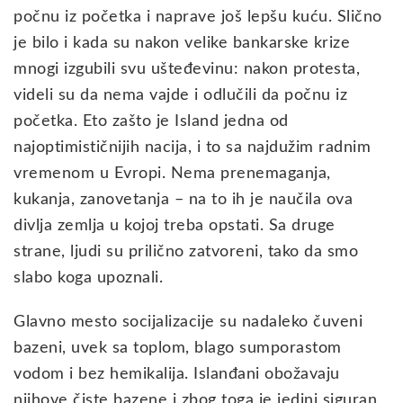
počnu iz početka i naprave još lepšu kuću. Slično
je bilo i kada su nakon velike bankarske krize
mnogi izgubili svu ušteđevinu: nakon protesta,
videli su da nema vajde i odlučili da počnu iz
početka. Eto zašto je Island jedna od
najoptimističnijih nacija, i to sa najdužim radnim
vremenom u Evropi. Nema prenemaganja,
kukanja, zanovetanja – na to ih je naučila ova
divlja zemlja u kojoj treba opstati. Sa druge
strane, ljudi su prilično zatvoreni, tako da smo
slabo koga upoznali.
Glavno mesto socijalizacije su nadaleko čuveni
bazeni, uvek sa toplom, blago sumporastom
vodom i bez hemikalija. Islanđani obožavaju
njihove čiste bazene i zbog toga je jedini siguran