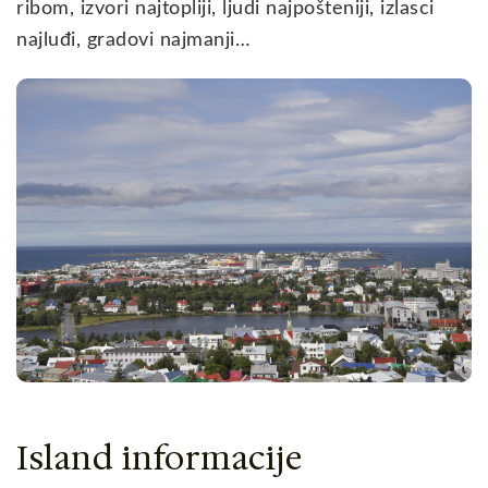
ribom, izvori najtopliji, ljudi najpošteniji, izlasci
najluđi, gradovi najmanji…
Island informacije