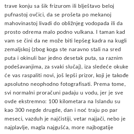
trave konju sa šik frizurom ili blještavo beloj
pufnastoj ovčici, da se prošeta po mekanoj
mahovinastoj livadi do obližnjeg vodopada ili da
prosto odrema malo podno vulkana. I taman kad
vam se čini da ne može biti lepšeg kadra na kugli
zemaljskoj (zbog koga ste naravno stali na sred
puta i okinuli bar jedno desetak puta, sa raznim
podešavanjima, za svaki slučaj), iza sledeće okuke
će vas raspaliti novi, još lepši prizor, koji je takođe
apsolutno neophodno fotografisati. Prema tome,
svi normalni proračuni padaju u vodu, jer je sve
ovde ekstremno: 100 kilometara na Islandu su
kao 300 negde drugde, dan i noć traju po par
meseci, vazduh je najčistiji, vetar najjači, nebo je
najplavlje, magla najgušća, more najbogatije