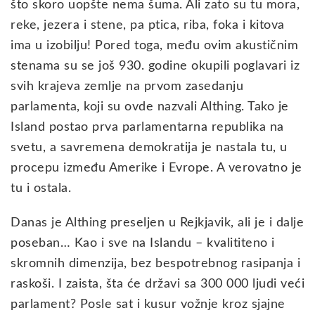
što skoro uopšte nema šuma. Ali zato su tu mora,
reke, jezera i stene, pa ptica, riba, foka i kitova
ima u izobilju! Pored toga, među ovim akustičnim
stenama su se još 930. godine okupili poglavari iz
svih krajeva zemlje na prvom zasedanju
parlamenta, koji su ovde nazvali Althing. Tako je
Island postao prva parlamentarna republika na
svetu, a savremena demokratija je nastala tu, u
procepu između Amerike i Evrope. A verovatno je
tu i ostala.
Danas je Althing preseljen u Rejkjavik, ali je i dalje
poseban… Kao i sve na Islandu – kvalititeno i
skromnih dimenzija, bez bespotrebnog rasipanja i
raskoši. I zaista, šta će državi sa 300 000 ljudi veći
parlament? Posle sat i kusur vožnje kroz sjajne