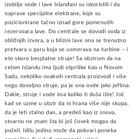
izobilje vode i lave Islanđani su iskoristili i da
naprave specijalne elektrane, koje su
pozicionirane tačno iznad gore pomenutih
rezervoara lave. Do centrale se dovodi voda iz
obližnjih izvora, a u blizini lave ona se trenutno
pretvara u paru koja se usmerava na turbine – i
eto skoro besplatne struje! Sa obzirom da na
celom Islandu ima ljudi otprilike kao u Novom
Sadu, nekoliko ovakvih centrala proizvodi i više
nego dovoljno struje, pa je ona ovde jako jeftina.
Dakle, struje i vode ima koliko ti duša ište! Još
kad se uzme u obzir da ni hrana više nije skupa,
da je leti stalno dan, a predeli kao iz snova,
stvarno ne znam šta bi još čovek mogao da
poželi. Idilu jedino može da pokvari poneka