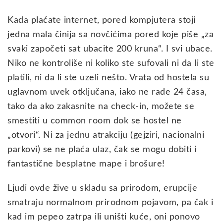
Kada plaćate internet, pored kompjutera stoji
jedna mala činija sa novčićima pored koje piše „za
svaki započeti sat ubacite 200 kruna“. I svi ubace.
Niko ne kontroliše ni koliko ste sufovali ni da li ste
platili, ni da li ste uzeli nešto. Vrata od hostela su
uglavnom uvek otključana, iako ne rade 24 časa,
tako da ako zakasnite na check-in, možete se
smestiti u common room dok se hostel ne
„otvori“. Ni za jednu atrakciju (gejziri, nacionalni
parkovi) se ne plaća ulaz, čak se mogu dobiti i
fantastične besplatne mape i brošure!
Ljudi ovde žive u skladu sa prirodom, erupcije
smatraju normalnom prirodnom pojavom, pa čak i
kad im pepeo zatrpa ili uništi kuće, oni ponovo