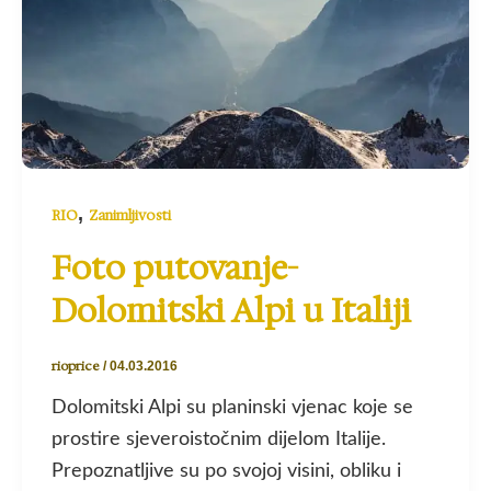
,
RIO
Zanimljivosti
Foto putovanje-
Dolomitski Alpi u Italiji
rioprice
/
04.03.2016
Dolomitski Alpi su planinski vjenac koje se
prostire sjeveroistočnim dijelom Italije.
Prepoznatljive su po svojoj visini, obliku i