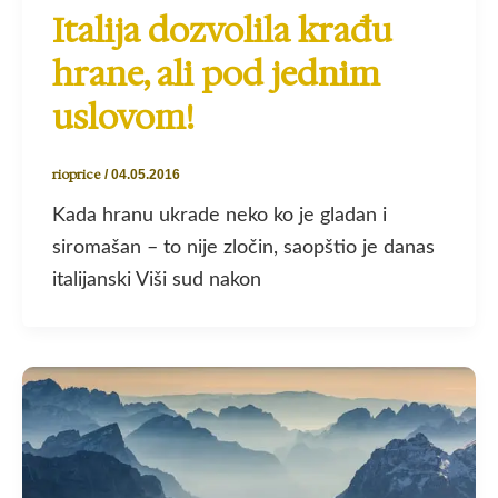
Italija dozvolila krađu
hrane, ali pod jednim
uslovom!
rioprice
/
04.05.2016
Kada hranu ukrade neko ko je gladan i
siromašan – to nije zločin, saopštio je danas
italijanski Viši sud nakon