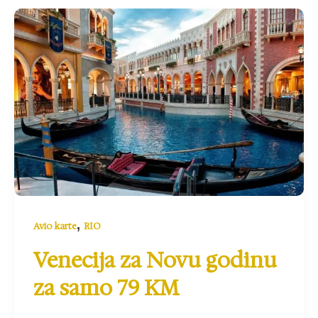
,
Avio karte
RIO
Venecija za Novu godinu
za samo 79 KM