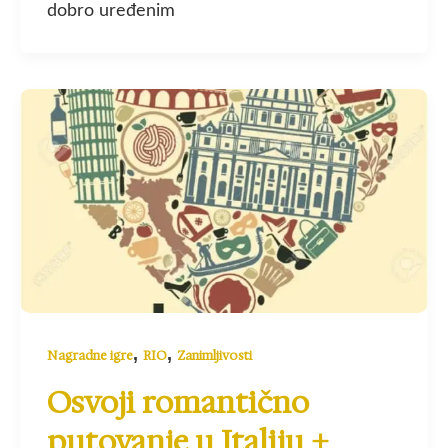
dobro uređenim
,
,
Nagradne igre
RIO
Zanimljivosti
Osvoji romantično
putovanje u Italiju +