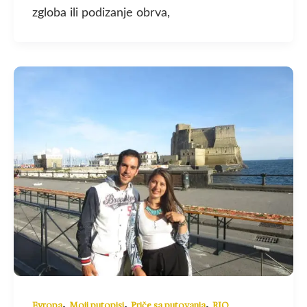
zgloba ili podizanje obrva,
,
,
,
Evropa
Moji putopisi
Priče sa putovanja
RIO