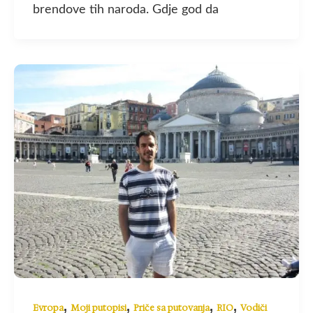
brendove tih naroda. Gdje god da
,
,
,
,
Evropa
Moji putopisi
Priče sa putovanja
RIO
Vodiči