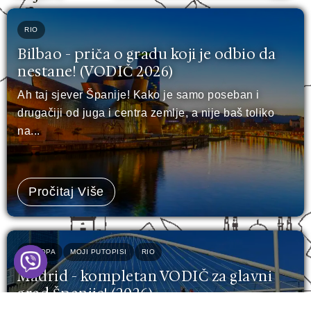
RIO
Bilbao - priča o gradu koji je odbio da
nestane! (VODIČ 2026)
Ah taj sjever Španije! Kako je samo poseban i
drugačiji od juga i centra zemlje, a nije baš toliko
na...
Pročitaj Više
EVROPA
MOJI PUTOPISI
RIO
Madrid - kompletan VODIČ za glavni
grad Španije! (2026)