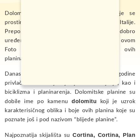
Dolomitski Alpi su planinski vjenac koje se
prostire sjeveroistočnim dijelom Italije.
Prepoznatljive su po svojoj visini, obliku i dobro
uređenim skijaškim resortima i stazama. U ovom
Foto putovanju vam donosimo ljepote ovih
planina koje su odmor za tijelo i dušu.
Danas su pod zaštitom UNESCA, a svake godine
privlače veliki broj zaljubljenika u skijanje, kao i
biciklizma i planinarenja. Dolomitske planine su
dolomitu
dobile ime po kamenu
koji je uzrok
karakterisičnog oblika i boje ovih planina koje su
poznate još i pod nazivom “blijede planine”.
Cortina, Cortina,
Plan
Najpoznatija skijališta su