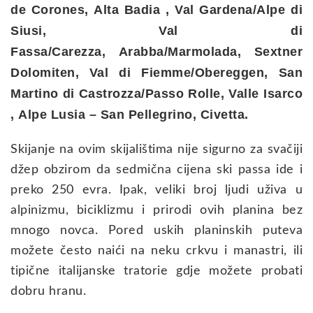
de Corones,
Alta Badia ,
Val Gardena/Alpe di
Siusi,
Val di
Fassa/Carezza,
Arabba/Marmolada,
Sextner
Dolomiten,
Val di Fiemme/Obereggen,
San
Martino di Castrozza/Passo Rolle,
Valle Isarco
,
Alpe Lusia – San Pellegrino,
Civetta.
Skijanje na ovim skijalištima nije sigurno za svačiji
džep obzirom da sedmična cijena ski passa ide i
preko 250 evra. Ipak, veliki broj ljudi uživa u
alpinizmu, biciklizmu i prirodi ovih planina bez
mnogo novca. Pored uskih planinskih puteva
možete često naići na neku crkvu i manastri, ili
tipične italijanske tratorie gdje možete probati
dobru hranu.