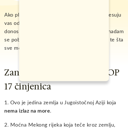
Ako planirate putovanje u ovu zemlju i interesuju
vas određene specifičnosti, u ovom tekstu,
donosim zanimljivosti o Laosu, koje će vam nadam
se pobliže približiti kako se zaista živi ovdje, te šta
sve možete da očekujete.
Zanimljivosti o Laosu – TOP
17 činjenica
1. Ovo je jedina zemlja u Jugoistočnoj Aziji koja
nema izlaz na more
.
2. Moćna Mekong rijeka koja teče kroz zemlju,