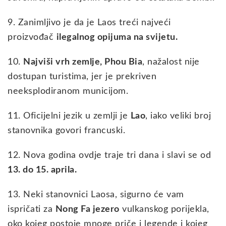
9. Zanimljivo je da je Laos treći najveći
proizvođač
ilegalnog opijuma na svijetu.
10.
Najviši vrh zemlje, Phou Bia
, nažalost nije
dostupan turistima, jer je prekriven
neeksplodiranom municijom.
11. Oficijelni jezik u zemlji je
Lao
, iako veliki broj
stanovnika govori francuski.
12. Nova godina ovdje traje tri dana i slavi se od
13. do 15. aprila.
13. Neki stanovnici Laosa, sigurno će vam
ispričati za
Nong Fa jezero
vulkanskog porijekla,
oko kojeg postoje mnoge priče i legende i kojeg