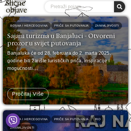
Slične
Search
objave
BOSNA I HERCEGOVINA
PRIČE SA PUTOVANJA
ZANIMLJIVOSTI
Sajam turizma u Banjaluci - Otvoreni
prozor u svijet putovanja
Banjaluka će od 28. februara do 2. marta 2025.
godine biti žarište turističkih priča, inspiracije i
mogućnosti....
Pročitaj Više
BOSNA I HERCEGOVINA
PRIČE SA PUTOVANJA
RIO
ZANIMLJIVOSTI