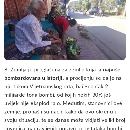
8. Zemlja je proglašena za zemlju koja ja
najviše
bombardovana u istoriji
, a procijenju se da je na
nju tokom Vijetnamskog rata, bačeno čak 2
milijarde tona bombi, od kojih nekih 30% još
uvijek nije eksplodiralo. Međutim, stanovnici ove
zemlje, pronašli su način kako da ovo okrenu u
svoju situaciju, te se danas može vidjeti veliki broj
suvenira, napravljenih upravo od ostataka bombi.