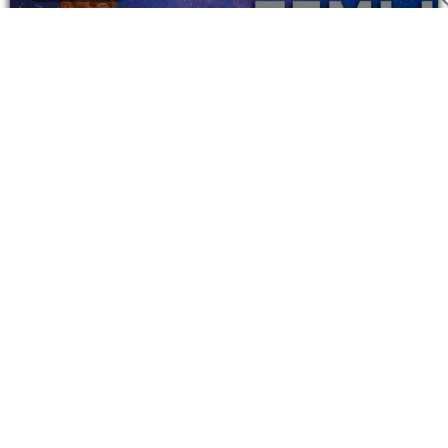
Najbolji smještaji u BiH (TOP 10
preporuka)
Znate onaj osjećaj kada vam nakon napornog dana
putovanja treba samo dobra večera i udoban krevet?
E...
Pročitaj Više
BOSNA I HERCEGOVINA
SAVJETI
ZANIMLJIVOSTI
Odlični mobilni paketi za sve koji
putuju u Bosnu i Hercegovinu!
Proljeće je već uveliko počelo a bliži nam se i ljeto,
što znači da će sve više i više turista da dolazi...