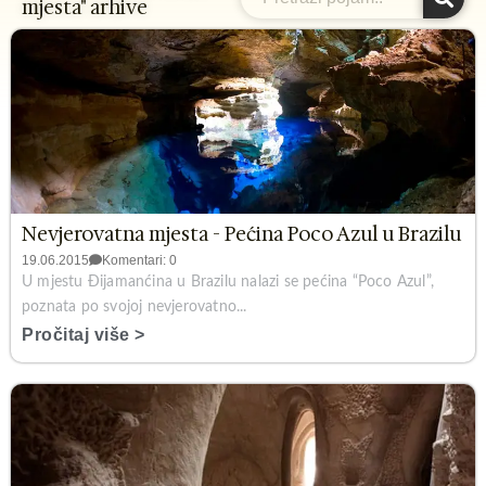
mjesta" arhive
Nevjerovatna mjesta - Pećina Poco Azul u Brazilu
19.06.2015
Komentari: 0
U mjestu Đijamanćina u Brazilu nalazi se pećina “Poco Azul”,
poznata po svojoj nevjerovatno...
Pročitaj više >