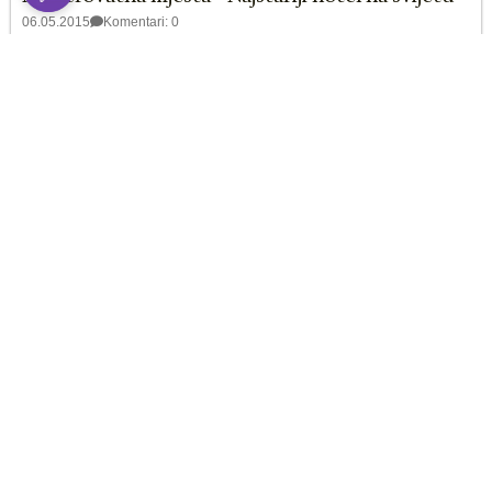
06.05.2015
Komentari: 0
Ako je vjerovati podacima Ginisove knjige rekorda, najstariji
hotel na svijetu nalazi se u Japanu, zove...
Pročitaj više >
Nepoznate zanimljivosti o poznatim
destinacijama
05.05.2015
Komentari: 0
Iako milioni turista posjećuju ova mesta, mnoga od njih i dalje
čuvaju tajne koje često nisu poznate...
Pročitaj više >