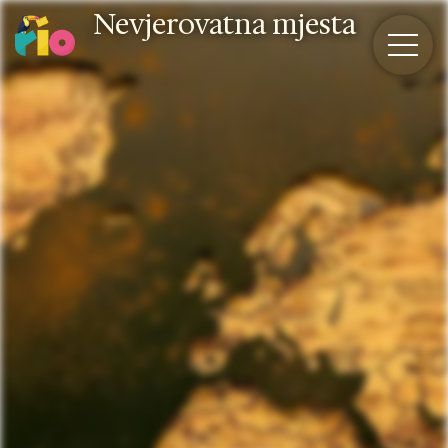
Skip
Nevjerovatna mjesta
to
content