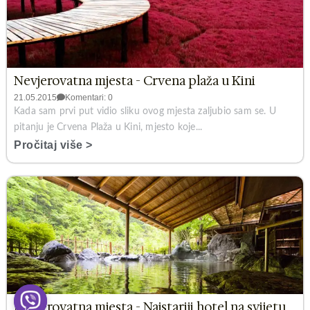
Nevjerovatna mjesta - Crvena plaža u Kini
21.05.2015
Komentari: 0
Kada sam prvi put vidio sliku ovog mjesta zaljubio sam se. U
pitanju je Crvena Plaža u Kini, mjesto koje...
Pročitaj više >
Nevjerovatna mjesta - Najstariji hotel na svijetu