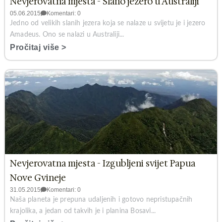
Nevjerovatna mjesta - Slano jezero u Australiji
05.06.2015
Komentari: 0
Jedno od velikih slanih jezera koja se nalaze u svijetu je i jezero
Amadeus. Ono se nalazi u Australiji...
Pročitaj više >
Nevjerovatna mjesta - Izgubljeni svijet Papua
Nove Gvineje
31.05.2015
Komentari: 0
Naša planeta je prepuna udaljenih i gotovo nepristupačnih
krajolika, a jedan od takvih je i planina Bosavi...