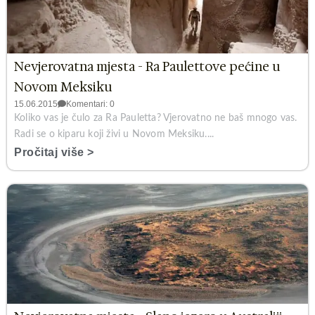
Nevjerovatna mjesta - Ra Paulettove pećine u
Novom Meksiku
15.06.2015
Komentari: 0
Koliko vas je čulo za Ra Pauletta? Vjerovatno ne baš mnogo vas.
Radi se o kiparu koji živi u Novom Meksiku....
Pročitaj više >