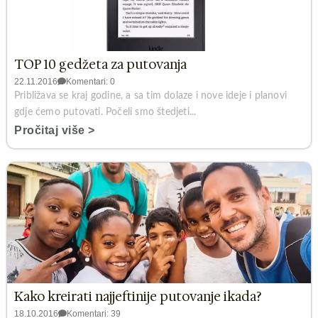
TOP 10 gedžeta za putovanja
22.11.2016
Komentari: 0
Približava se kraj godine, a sa tim dolaze i nove ideje i planovi
gdje ćemo putovati. Počeli smo štedjeti...
Pročitaj više >
Kako kreirati najjeftinije putovanje ikada?
18.10.2016
Komentari: 39