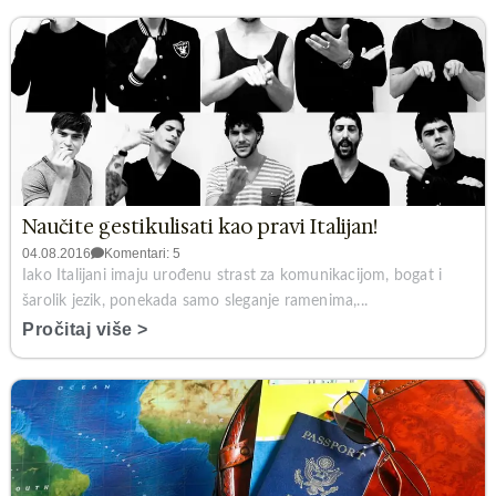
Naučite gestikulisati kao pravi Italijan!
04.08.2016
Komentari: 5
Iako Italijani imaju urođenu strast za komunikacijom, bogat i
šarolik jezik, ponekada samo sleganje ramenima,...
Pročitaj više >