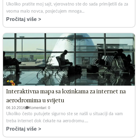
Ukoliko pratite moj sajt, vjerovatno ste do sada primijetili da za
veoma malo novca, posjećujem mnoga...
Pročitaj više >
Interaktivna mapa sa lozinkama za internet na
aerodromima u svijetu
06.10.2016
Komentari: 0
Ukoliko često putujete sigurno ste se našli u situaciji da vam
treba internet dok čekate na aerodromu....
Pročitaj više >