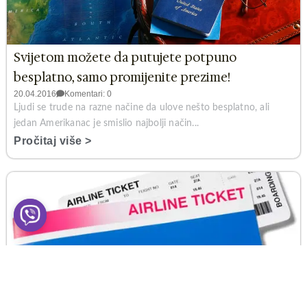
Svijetom možete da putujete potpuno
besplatno, samo promijenite prezime!
20.04.2016
Komentari: 0
Ljudi se trude na razne načine da ulove nešto besplatno, ali
jedan Amerikanac je smislio najbolji način...
Pročitaj više >
Kada je najbolje kupiti avio kartu?