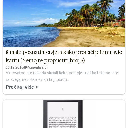
8 malo poznatih savjeta kako pronaći jeftinu avio
kartu (Nemojte propustiti broj 5)
16.12.2016
Komentari: 3
Vjerovatno ste nekada slušali kako postoje ljudi koji stalno lete
za svega nekoliko evra i koji obiđu...
Pročitaj više >