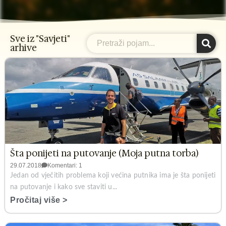
Sve iz "Savjeti"
Search
arhive
Šta ponijeti na putovanje (Moja putna torba)
29.07.2018
Komentari: 1
Jedan od vječitih problema koji većina putnika ima je šta ponijeti
na putovanje i kako sve staviti u...
Pročitaj više >