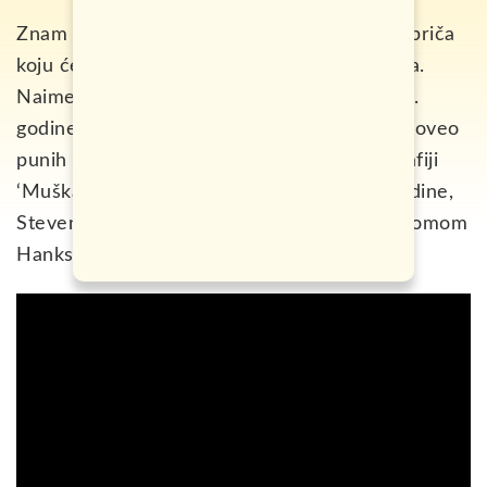
Znam da naslov možda zvuči nestvarno, ali priča
koju ćete upravo pročitati potpuno je istinita.
Naime, Mehran Karimi Nasseri, rođen 1942.
godine u Iranu, na aerodromu u Parizu je proveo
punih 18 godina. Prema njegovoj autobiografiji
‘Muškarac s terminala’ objavljenoj 2004. godine,
Steven Spielberg snimio je film Terminal s Tomom
Hanksom u glavnoj ulozi.