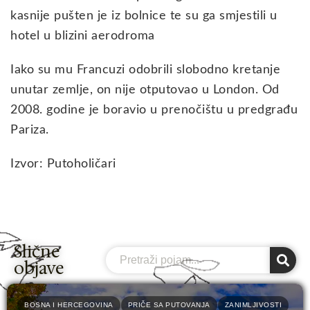
kasnije pušten je iz bolnice te su ga smjestili u
hotel u blizini aerodroma
Iako su mu Francuzi odobrili slobodno kretanje
unutar zemlje, on nije otputovao u London. Od
2008. godine je boravio u prenočištu u predgrađu
Pariza.
Izvor: Putoholičari
Slične
Search
objave
BOSNA I HERCEGOVINA
PRIČE SA PUTOVANJA
ZANIMLJIVOSTI