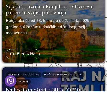
Sajam turizma u Banjaluci - Otvoreni
prozor u svijet putovanja
Banjaluka će od 28. februara do 2. marta 2025.
godine biti žarište turističkih priča, inspiracije i
mogućnosti....
Pročitaj Više
BOSNA I HERCEGOVINA
PRIČE SA PUTOVANJA
RIO
ZANIMLJIVOSTI
Najbolji smještaji u BiH (TOP 10
preporuka)
Znate onaj osjećaj kada vam nakon napornog dana