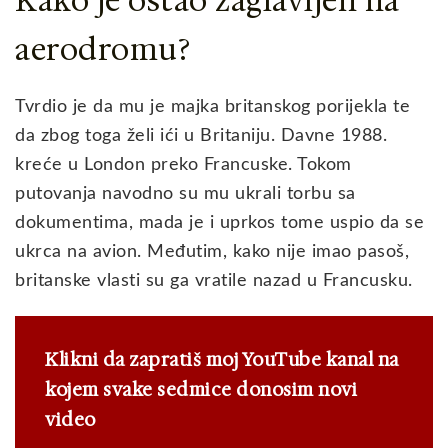
Kako je ostao zaglavljen na
aerodromu?
Tvrdio je da mu je majka britanskog porijekla te
da zbog toga želi ići u Britaniju. Davne 1988.
kreće u London preko Francuske. Tokom
putovanja navodno su mu ukrali torbu sa
dokumentima, mada je i uprkos tome uspio da se
ukrca na avion. Međutim, kako nije imao pasoš,
britanske vlasti su ga vratile nazad u Francusku.
Klikni da zapratiš moj YouTube kanal na
kojem svake sedmice donosim novi
video