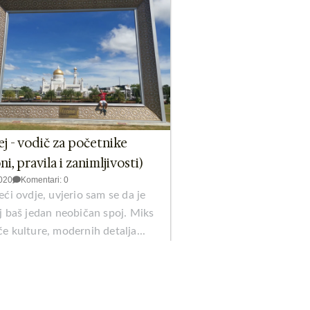
j - vodič za početnike
ni, pravila i zanimljivosti)
020
Komentari: 0
ći ovdje, uvjerio sam se da je
j baš jedan neobičan spoj. Miks
 kulture, modernih detalja...
taj više >