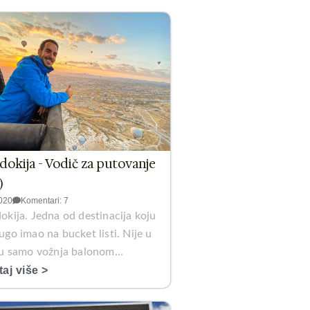
okija - Vodič za putovanje
)
020
Komentari: 7
kija. Jedna od destinacija koju
go imao na bucket listi. Nije u
ju samo vožnja balonom...
taj više >