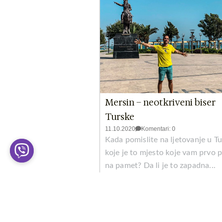
Mersin – neotkriveni biser
Turske
11.10.2020
Komentari: 0
Kada pomislite na ljetovanje u Tu
koje je to mjesto koje vam prvo 
na pamet? Da li je to zapadna...
Pročitaj više >