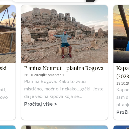
ski
Planina Nemrut - planina Bogova
Kapad
28.10.2020
Komentari: 0
(2023
Planina Bogova. Kako to zvuči
13.10.2
mistično, moćno i nekako…grčki. Jeste
ati,
Kapado
da je većina kipova koja se...
tovo
sam du
Pročitaj više >
pitan
Proči