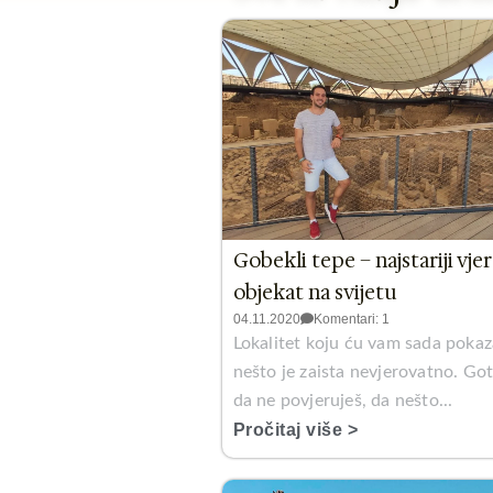
Gobekli tepe – najstariji vjer
objekat na svijetu
04.11.2020
Komentari: 1
Lokalitet koju ću vam sada pokaz
nešto je zaista nevjerovatno. Go
da ne povjeruješ, da nešto...
Pročitaj više >