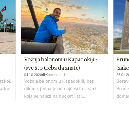
Vožnja balonom u Kapadokiji -
Brune
(sve što treba da znate)
(zako
04.10.2020
Komentari: 11
26.01.2
rskoj,
Vožnja balonom u Kapadokiji, bez
Borave
padne
dileme, jedna je od najčešćih stvari
Brune
koja se nalazi na bucket listi...
domaće
Pročitaj više >
Proči