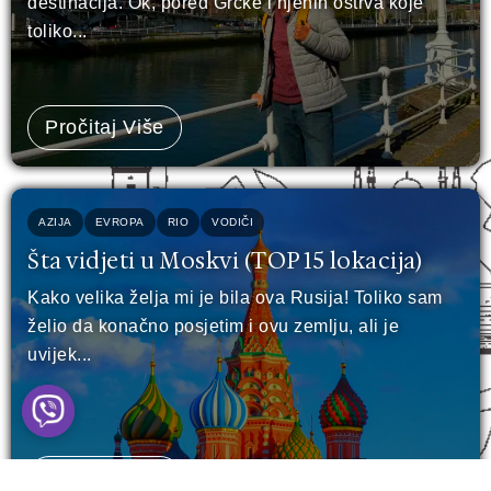
destinacija. Ok, pored Grčke i njenih ostrva koje
toliko...
Pročitaj Više
AZIJA
EVROPA
RIO
VODIČI
Šta vidjeti u Moskvi (TOP 15 lokacija)
Kako velika želja mi je bila ova Rusija! Toliko sam
želio da konačno posjetim i ovu zemlju, ali je
uvijek...
Pročitaj Više