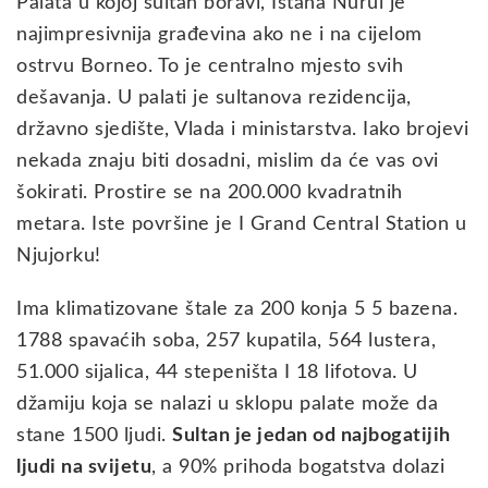
Palata u kojoj sultan boravi, Istana Nurul je
najimpresivnija građevina ako ne i na cijelom
ostrvu Borneo. To je centralno mjesto svih
dešavanja. U palati je sultanova rezidencija,
državno sjedište, Vlada i ministarstva. Iako brojevi
nekada znaju biti dosadni, mislim da će vas ovi
šokirati. Prostire se na 200.000 kvadratnih
metara. Iste površine je I Grand Central Station u
Njujorku!
Ima klimatizovane štale za 200 konja 5 5 bazena.
1788 spavaćih soba, 257 kupatila, 564 lustera,
51.000 sijalica, 44 stepeništa I 18 lifotova. U
džamiju koja se nalazi u sklopu palate može da
stane 1500 ljudi.
Sultan je jedan od najbogatijih
ljudi na svijetu
, a 90% prihoda bogatstva dolazi