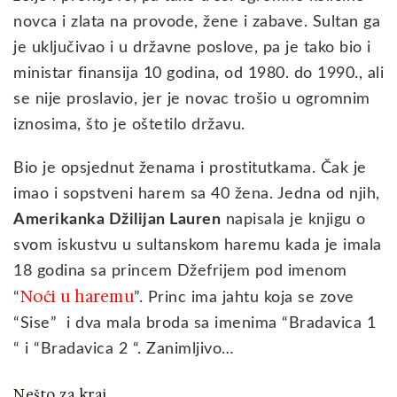
novca i zlata na provode, žene i zabave. Sultan ga
je uključivao i u državne poslove, pa je tako bio i
ministar finansija 10 godina, od 1980. do 1990., ali
se nije proslavio, jer je novac trošio u ogromnim
iznosima, što je oštetilo državu.
Bio je opsjednut ženama i prostitutkama. Čak je
imao i sopstveni harem sa 40 žena. Jedna od njih,
Amerikanka Džilijan Lauren
napisala je knjigu o
svom iskustvu u sultanskom haremu kada je imala
18 godina sa princem Džefrijem pod imenom
Noći u haremu
“
”. Princ ima jahtu koja se zove
“Sise” i dva mala broda sa imenima “Bradavica 1
“ i “Bradavica 2 “. Zanimljivo…
Nešto za kraj