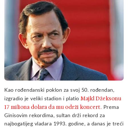
Kao rođendanski poklon za svoj 50. rođendan,
Majkl Džeksonu
izgradio je veliki stadion i platio
17 miliona dolara da mu održi koncert.
Prema
Ginisovim rekordima, sultan drži rekord za
najbogatijeg vladara 1993. godine, a danas je treći