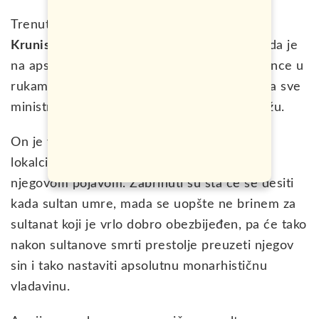
Trenutni sultan se zove Hasanal Bolkiah.
Krunisan je 5. Oktobra 1967. godine
i od tada je
na apsolutnoj vladavini. Drži sve državne konce u
rukama, igra ulogu predsjednika i predstavlja sve
ministre. Svi obožavaju sultana. Tako bar kažu.
On je vrhovna figura u zemlji, i pričajući sa
lokalcima saznao sam da su svi fascinirani
njegovom pojavom. Zabrinuti su šta će se desiti
kada sultan umre, mada se uopšte ne brinem za
sultanat koji je vrlo dobro obezbijeđen, pa će tako
nakon sultanove smrti prestolje preuzeti njegov
sin i tako nastaviti apsolutnu monarhističnu
vladavinu.