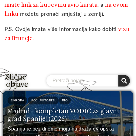
imate link za kupovinu avio karata
na ovom
, a
linku
možete pronaći smještaj u zemlji.
vizu
P.S. Ovdje imate više informacija kako dobiti
za Bruneje.
Slične
Search
objave
EVROPA
MOJI PUTOPISI
RIO
Madrid - kompletan VODIČ za glavni
grad Španije! (2026)
Španija je bez dileme moja najdraža evropska