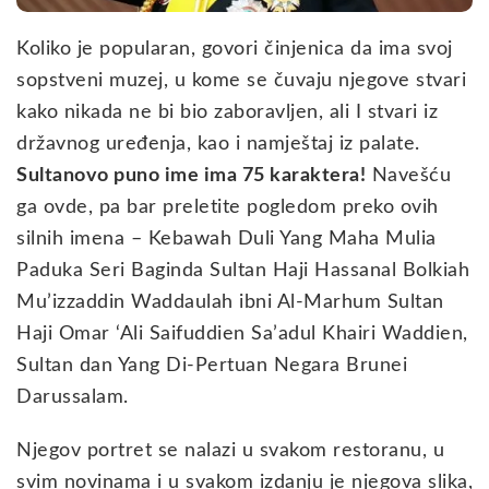
Koliko je popularan, govori činjenica da ima svoj
sopstveni muzej, u kome se čuvaju njegove stvari
kako nikada ne bi bio zaboravljen, ali I stvari iz
državnog uređenja, kao i namještaj iz palate.
Sultanovo puno ime ima 75 karaktera!
Navešću
ga ovde, pa bar preletite pogledom preko ovih
silnih imena – Kebawah Duli Yang Maha Mulia
Paduka Seri Baginda Sultan Haji Hassanal Bolkiah
Mu’izzaddin Waddaulah ibni Al-Marhum Sultan
Haji Omar ‘Ali Saifuddien Sa’adul Khairi Waddien,
Sultan dan Yang Di-Pertuan Negara Brunei
Darussalam.
Njegov portret se nalazi u svakom restoranu, u
svim novinama i u svakom izdanju je njegova slika,