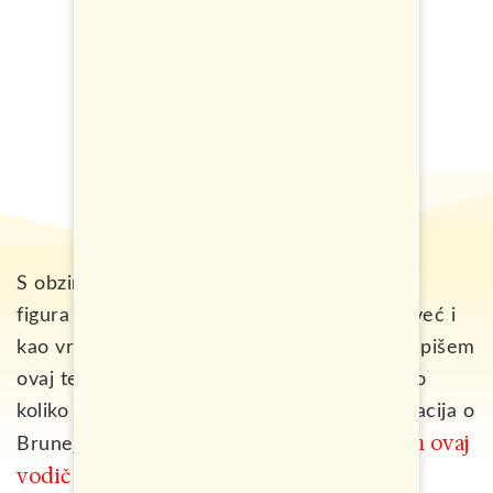
S obzirom da je sultan od Bruneja centralna
figura države, ne samo u političkom smislu već i
kao vrhovni vođa naroda, odlučio sam da napišem
ovaj tekst o njemu, kako bi što bolje dočarao
koliko je obožavan i cijenjen. Za više informacija o
napisao sam ovaj
Brunejima i njihovim zakonima,
vodič za posjetu ovoj zemlji.