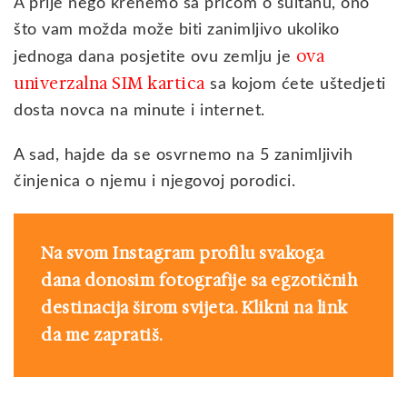
A prije nego krenemo sa pričom o sultanu, ono
što vam možda može biti zanimljivo ukoliko
ova
jednoga dana posjetite ovu zemlju je
univerzalna SIM kartica
sa kojom ćete uštedjeti
dosta novca na minute i internet.
A sad, hajde da se osvrnemo na 5 zanimljivih
činjenica o njemu i njegovoj porodici.
Na svom Instagram profilu svakoga
dana donosim fotografije sa egzotičnih
destinacija širom svijeta. Klikni na link
da me zapratiš.