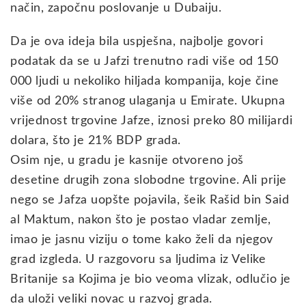
način, započnu poslovanje u Dubaiju.
Da je ova ideja bila uspješna, najbolje govori
podatak da se u Jafzi trenutno radi više od 150
000 ljudi u nekoliko hiljada kompanija, koje čine
više od 20% stranog ulaganja u Emirate. Ukupna
vrijednost trgovine Jafze, iznosi preko 80 milijardi
dolara, što je 21% BDP grada.
Osim nje, u gradu je kasnije otvoreno još
desetine drugih zona slobodne trgovine. Ali prije
nego se Jafza uopšte pojavila, šeik Rašid bin Said
al Maktum, nakon što je postao vladar zemlje,
imao je jasnu viziju o tome kako želi da njegov
grad izgleda. U razgovoru sa ljudima iz Velike
Britanije sa Kojima je bio veoma vlizak, odlučio je
da uloži veliki novac u razvoj grada.