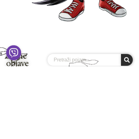
Slične
Search
objave
EVROPA
MOJI PUTOPISI
RIO
Madrid - kompletan VODIČ za glavni
grad Španije! (2026)
Španija je bez dileme moja najdraža evropska
destinacija. Ok, pored Grčke i njenih ostrva koje
toliko...