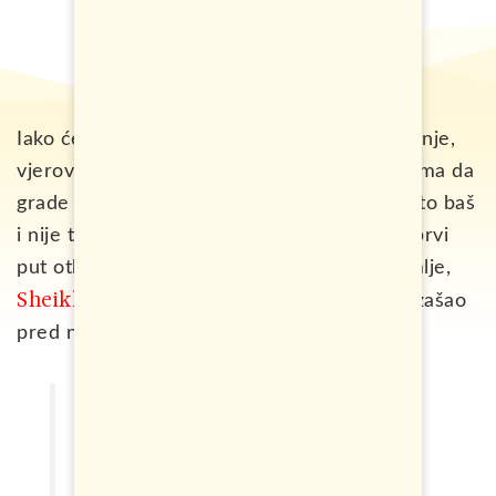
Iako će većina ljudi kao odgovor na ovo pitanje,
vjerovatno reći da je to nafta i da je lako njima da
grade sve što grade kada je imaju na izvoz, to baš
i nije tačno. Kada je 1966. godine nafta po prvi
put otkrivena u Dubaiju, tadašnji vladar zemlje,
Sheikh Rashid bin Saeed Al Maktoum
je izašao
pred narod i rekao:
Imam za vas dobru i lošu vijest.
Dobra vijest je da smo pronašli
naftu. Loša vijest da je ima malo.