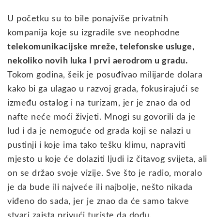
U početku su to bile ponajviše privatnih
kompanija koje su izgradile sve neophodne
telekomunikacijske mreže, telefonske usluge,
nekoliko novih luka I prvi aerodrom u gradu.
Tokom godina, šeik je posuđivao milijarde dolara
kako bi ga ulagao u razvoj grada, fokusirajući se
između ostalog i na turizam, jer je znao da od
nafte neće moći živjeti. Mnogi su govorili da je
lud i da je nemoguće od grada koji se nalazi u
pustinji i koje ima tako tešku klimu, napraviti
mjesto u koje će dolaziti ljudi iz čitavog svijeta, ali
on se držao svoje vizije. Sve što je radio, moralo
je da bude ili najveće ili najbolje, nešto nikada
viđeno do sada, jer je znao da će samo takve
stvari zaista privući turiste da dođu.