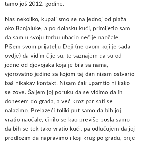
tamo još 2012. godine.
Nas nekoliko, kupali smo se na jednoj od plaža
oko Banjaluke, a po dolasku kući, primijetio sam
da sam u svoju torbu ubacio nečije naočale.
Pišem svom prijatelju Deji (ne ovom koji je sada
ovdje) da vidim čije su, te saznajem da su od
jedne od djevojaka koja je bila sa nama,
vjerovatno jedine sa kojom taj dan nisam ostvario
baš nikakav kontakt. Nisam čak upamtio ni kako
se zove. Šaljem joj poruku da se vidimo da ih
donesem do grada, a već kroz par sati se
nalazimo. Prelazeći toliki put samo da bih joj
vratio naočale, činilo se kao previše posla samo
da bih se tek tako vratio kući, pa odlučujem da joj
predložim da napravimo i koji krug po gradu, prije