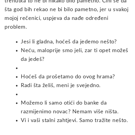
trenutka to ne bi nikako bilo pametno. Čini se da
šta god bih rekao ne bi bilo pametno, jer u svakoj
mojoj rečenici, uspjeva da nađe određeni
problem.
Jesi li gladna, hoćeš da jedemo nešto?
Neću, maloprije smo jeli, zar ti opet možeš
da jedeš?
Hoćeš da prošetamo do ovog hrama?
Radi šta želiš, meni je svejedno.
Možemo li samo otići do banke da
razmijenimo novac? Nemam više ništa.
Vi i vaši stalni zahtjevi. Samo tražite nešto.