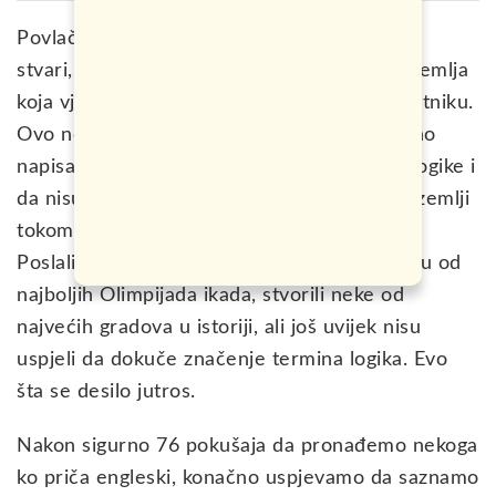
Povlačim sve dobro što sam rekao u Kini. U
stvari, izvinjavam se čitaoče. Kina je lijepa zemlja
koja vjerovatno nudi mnogo toga svakom putniku.
Ovo nema veze sa njom. Povlačim prethodno
napisano da Kinezi ipak možda imaju malo logike i
da nisu tako loši. Zanimljivo je da se u ovoj zemlji
tokom godina pojavila gomila moćnih stvari.
Poslali su ljude na mjesec, organizovali jednu od
najboljih Olimpijada ikada, stvorili neke od
najvećih gradova u istoriji, ali još uvijek nisu
uspjeli da dokuče značenje termina logika. Evo
šta se desilo jutros.
Nakon sigurno 76 pokušaja da pronađemo nekoga
ko priča engleski, konačno uspjevamo da saznamo