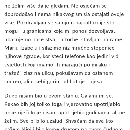
ne želim više da je gledam. Ne osjećam se
dobrodošao i nema nikakvog smisla ostajati ovdje
više. Pozdravljam se sa njom najkulturnije što
mogu i u granicama koje mi ponos dozvoljava,
ubacujemo naše stvari u torbe, stavljam na rame
Mariu Izabelu i silazimo niz mračne stepenice
njihove zgrade, koristeći telefone kao jedini vid
svjetlosti koji imamo. Tumarajući po mraku i
tražeći izlaz na ulicu, pokušavam da ostanem
smiren, ali u sebi gorim od ljutnje i bjesa.
Dugo nisam bio u ovom stanju. Galami mi se.
Rekao bih joj toliko toga i vjerovatno upotrijebio
neke riječi koje nisam upotrijebio godinama, ali ne
želim. Sve bi bilo uzalud. Shvaćam da sve što
kažem Njoj i bilo kome drugom na ovom čudnom