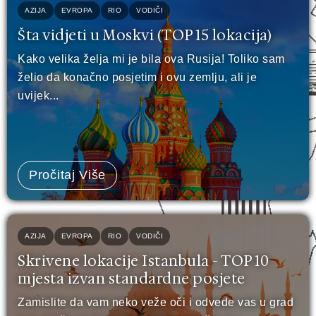
AZIJA
EVROPA
RIO
VODIČI
Šta vidjeti u Moskvi (TOP 15 lokacija)
Kako velika želja mi je bila ova Rusija! Toliko sam
želio da konačno posjetim i ovu zemlju, ali je
uvijek...
Pročitaj Više
AZIJA
EVROPA
RIO
VODIČI
Skrivene lokacije Istanbula - TOP 10
mjesta izvan standardne posjete
Zamislite da vam neko veže oči i odvede vas u grad