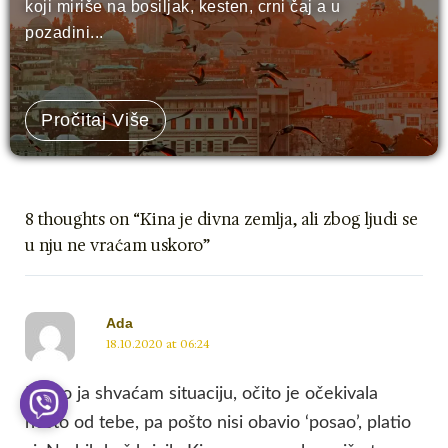
koji miriše na bosiljak, kesten, crni čaj a u
pozadini...
Pročitaj Više
8 thoughts on “Kina je divna zemlja, ali zbog ljudi se
u nju ne vraćam uskoro”
Ada
18.10.2020 at 06:24
Koliko ja shvaćam situaciju, očito je očekivala
nešto od tebe, pa pošto nisi obavio ‘posao’, platio