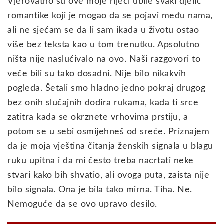
Vjerovatno su ove moje riječi ubile svaki djelić
romantike koji je mogao da se pojavi među nama,
ali ne sjećam se da li sam ikada u životu ostao
više bez teksta kao u tom trenutku. Apsolutno
ništa nije naslućivalo na ovo. Naši razgovori to
veče bili su tako dosadni. Nije bilo nikakvih
pogleda. Šetali smo hladno jedno pokraj drugog
bez onih slučajnih dodira rukama, kada ti srce
zatitra kada se okrznete vrhovima prstiju, a
potom se u sebi osmijehneš od sreće. Priznajem
da je moja vještina čitanja ženskih signala u blagu
ruku upitna i da mi često treba nacrtati neke
stvari kako bih shvatio, ali ovoga puta, zaista nije
bilo signala. Ona je bila tako mirna. Tiha. Ne.
Nemoguće da se ovo upravo desilo.