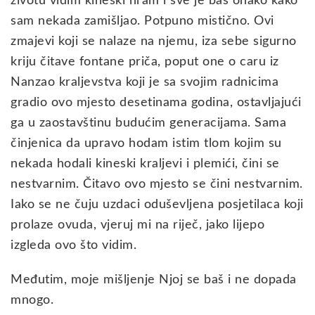
životu vidim kineski hram i sve je baš onako kako
sam nekada zamišljao. Potpuno mistično. Ovi
zmajevi koji se nalaze na njemu, iza sebe sigurno
kriju čitave fontane priča, poput one o caru iz
Nanzao kraljevstva koji je sa svojim radnicima
gradio ovo mjesto desetinama godina, ostavljajući
ga u zaostavštinu budućim generacijama. Sama
činjenica da upravo hodam istim tlom kojim su
nekada hodali kineski kraljevi i plemići, čini se
nestvarnim. Čitavo ovo mjesto se čini nestvarnim.
Iako se ne čuju uzdaci oduševljena posjetilaca koji
prolaze ovuda, vjeruj mi na riječ, jako lijepo
izgleda ovo što vidim.
Međutim, moje mišljenje Njoj se baš i ne dopada
mnogo.