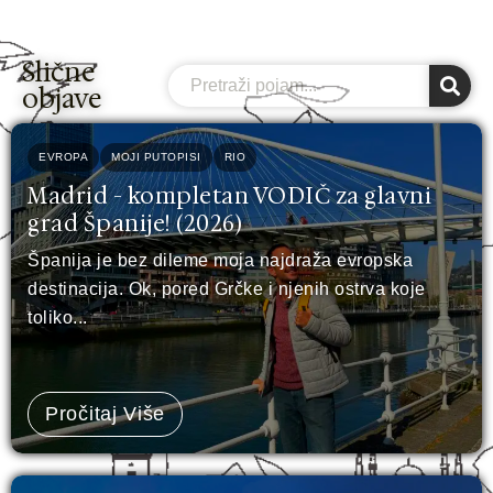
Slične
Search
objave
EVROPA
MOJI PUTOPISI
RIO
Madrid - kompletan VODIČ za glavni
grad Španije! (2026)
Španija je bez dileme moja najdraža evropska
destinacija. Ok, pored Grčke i njenih ostrva koje
toliko...
Pročitaj Više