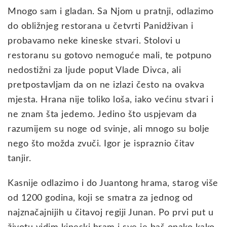
Mnogo sam i gladan. Sa Njom u pratnji, odlazimo
do obližnjeg restorana u četvrti Panidživan i
probavamo neke kineske stvari. Stolovi u
restoranu su gotovo nemoguće mali, te potpuno
nedostižni za ljude poput Vlade Divca, ali
pretpostavljam da on ne izlazi često na ovakva
mjesta. Hrana nije toliko loša, iako većinu stvari i
ne znam šta jedemo. Jedino što uspjevam da
razumijem su noge od svinje, ali mnogo su bolje
nego što možda zvuči. Igor je ispraznio čitav
tanjir.
Kasnije odlazimo i do Juantong hrama, starog više
od 1200 godina, koji se smatra za jednog od
najznačajnijih u čitavoj regiji Junan. Po prvi put u