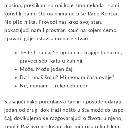
mašina, preslikani su oni koje smo nekada i sami
koristili, samo što na njima ne piše Rade Končar.
Ne piše ništa. Provodi nas kroz svoj stan,
pokazujući nam i prostran kauč na kojem ćemo
spavati, gdje ostavljamo naše stvari.
Jeste li za čaj? – upita nas krajnje ljubazno,
praveći sebi kafu u kuhinji.
Može. Može jedan čaj.
Da li imaš šolju? Mi nemam čaša ovdje?
Ne, nemam. – rekoh zbunjen.
Slušajući kako porculanski tanjiri i posude udaraju
jedan od drugi dok traži nešto u šta može da uspe
čaj, dovikujemo se razgovarajući o životu u njenoj
zemlji. Pažljivo je slušam dok mi priča o ljudskim