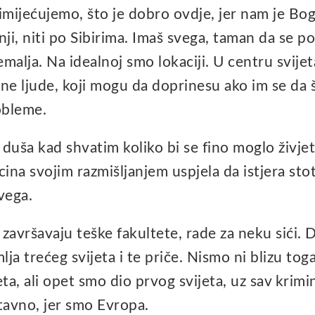
primijećujemo, što je dobro ovdje, jer nam je B
nji, niti po Sibirima. Imaš svega, taman da se p
emalja. Na idealnoj smo lokaciji. U centru svijeta
e ljude, koji mogu da doprinesu ako im se da 
robleme.
duša kad shvatim koliko bi se fino moglo živjeti
cina svojim razmišljanjem uspjela da istjera stot
svega.
 završavaju teške fakultete, rade za neku sići.
a trećeg svijeta i te priče. Nismo ni blizu tog
a, ali opet smo dio prvog svijeta, uz sav krimin
tavno, jer smo Evropa.