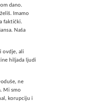
ogom dano.
oželiš. Imamo
 faktički.
šansa. Naša
 ovdje, ali
ine hiljada ljudi
 Doduše, ne
a. Mi smo
al, korupciju i