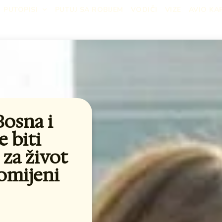
PUTOPISI
PUTUJ SA ROBIJEM
VODIČI
VIZE
AVIO KA
Bosna i
 biti
za život
omijeni