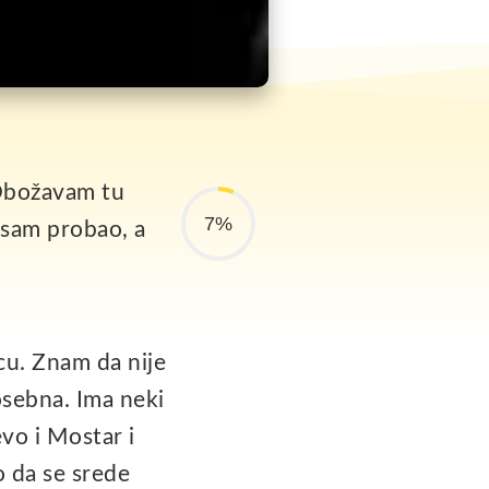
 Obožavam tu
7%
u sam probao, a
cu. Znam da nije
posebna. Ima neki
evo i Mostar i
o da se srede