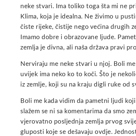
neke stvari. Ima toliko toga šta mi ne 
Klima, koja je idealna. Ne živimo u pusti
čiste rijeke, čistije nego većina drugih z
Imamo dobre i obrazovane ljude. Pametn
zemlja je divna, ali naša država pravi p
Nerviraju me neke stvari u njoj. Boli me 
uvijek ima neko ko to koči. Što je nekoli
iz zemlje, koji su na kraju digli ruke od 
Boli me kada vidim da pametni ljudi koji
slažem se ni sa komentarima da smo zemlj
vjerovatno posljednja zemlja prvog svijet
gluposti koje se dešavaju ovdje. Jednos