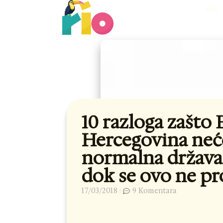
Skip
RIO
to
content
10 razloga zašto 
Hercegovina neće
normalna država 
dok se ovo ne pr
17/03/2018
9 Komentara