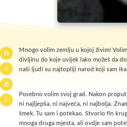
Mnogo volim zemlju u kojoj živim! Voli
divljinu do koje uvijek lako možeš da d
naši ljudi su najtopliji narod koji sam i
Posebno volim svoj grad. Nakon proputo
ni najljepša, ni najveća, ni najbolja. Z
šmek. Tu sam i potekao. Stvorio fin krug 
mnoga druga mjesta, ali ovdje sam potek