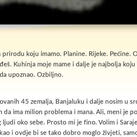
m prirodu koju imamo. Planine. Rijeke. Pećine.
ođeš. Kuhinja moje mame i dalje je najbolja koj
kada upoznao. Ozbiljno.
vanih 45 zemalja, Banjaluku i dalje nosim u sr
nam da ima milion problema i mana. Ali, meni je 
ljudi oko sebe. Prosto mi je fino. Volim i Saraj
ao i ovdje bi se tako dobro moglo živjeti, sam