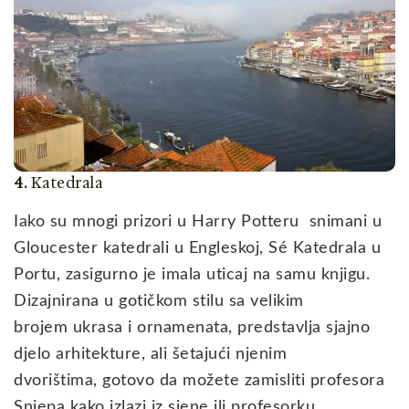
4.
Katedrala
Iako su mnogi prizori u Harry Potteru snimani u
Gloucester katedrali u Engleskoj, Sé Katedrala u
Portu, zasigurno je imala uticaj na samu knjigu.
Dizajnirana u gotičkom stilu sa velikim
brojem ukrasa i ornamenata, predstavlja sjajno
djelo arhitekture, ali šetajući njenim
dvorištima, gotovo da možete zamisliti profesora
Snjepa kako izlazi iz sjene ili profesorku