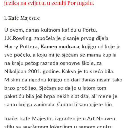
jezika na svijetu, u zemlji Portugalu.
1. Kafe Majestic
U ovom, danas kultnom kafiću u Portu,
J.K.Rowling, započela je pisanje prvog dijela
Harry Pottera,
Kamen mudraca
, knjigu od koje je
sve počelo, a koju mi je sjećam se mama kupila
na kraju petog razreda osnovne škole, za
Nikoljdan 2001. godine. Kakva je to sreća bila.
Mislim da nijednu knjigu do dan danas nisam tako
brzo pročitao. Sjećam se da je u istom tom
paketiću bila još hrpa nekih slatkiša, ali mene je
samo knjiga zanimala. Čudno li sam dijete bio.
Inače, kafe Majestic, izgrađen je u Art Nouveu
stilu sa savršenom lokacijom u samom centru