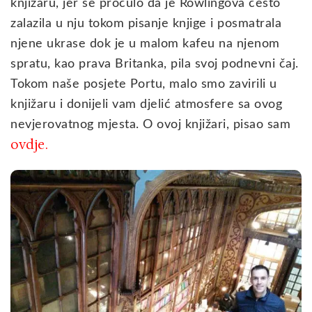
knjižaru, jer se pročulo da je Rowlingova često
zalazila u nju tokom pisanje knjige i posmatrala
njene ukrase dok je u malom kafeu na njenom
spratu, kao prava Britanka, pila svoj podnevni čaj.
Tokom naše posjete Portu, malo smo zavirili u
knjižaru i donijeli vam djelić atmosfere sa ovog
nevjerovatnog mjesta. O ovoj knjižari, pisao sam
ovdje.