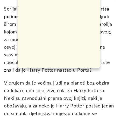
Serijal knjiga poznatog
čarobnjaka iz Hogwartsa
po imeu Harry Potter
, fascinirao je milione ljudi
širom svijeta od momenta kada je izašao. Čarolija
kojom je J. K. Rowling napisala 7 nastavaka ovog,
za mnoge, nezaobilaznog štiva. uspjela je da
osvoji bukvalno sve ljude na planeti i od jedne
sasvim obične priče o malom čarobnjaku sa
naočalama, napravi pravu revoluciju. Ali da li ste
znali da je Harry Potter nastao u Portu?
Vjerujem da je većina ljudi na planeti bez obzira
na lokaciju na kojoj živi, čula za Harry Pottera.
Neki su ravnodušni prema ovoj knjizi, neki je
obožavaju, a za neke je Harry Potter postao jedan
od simbola djetinjstva i mjesto na kome se