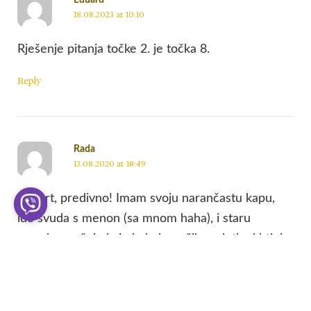
Eduard
18.08.2023 at 10:10
Rješenje pitanja točke 2. je točka 8.
Reply
Rada
13.08.2020 at 18:49
Robert, predivno! Imam svoju narančastu kapu,
ide svuda s menon (sa mnom haha), i staru
narodnu nošnju koju je baka sašila za lutku i htjela
da ponesem u Brazil.
Mali grad, ali veliki ljudi i
jaka sjećanja!
Reply