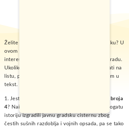
Želite da saznate neke zanimljivosti o Šibeniku? U
ovom tekstu, nalazi se 15 neobičnih i
interesantnih činjenica o ovom prelijepom gradu.
Ukoliko znate još nešto što bi se moglo dodati na
listu, pišite mi u komentar ispod pa da ubacim u
tekst.
1. Jeste li znali da je u Šibeniku sve
u znaku broja
4
? Naime, Šibenčani su nekada kroz svoju bogatu
istoriju izgradili javnu gradsku cisternu zbog
čestih sušnih razdoblja i vojnih opsada, pa se tako