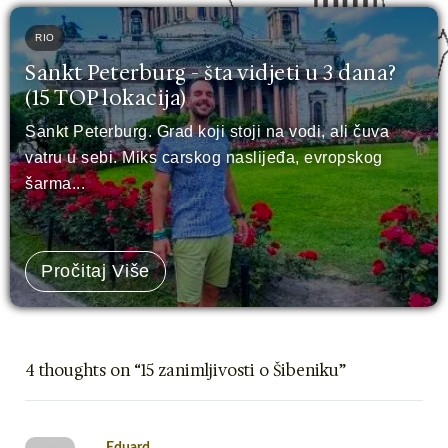
RIO
Sankt Peterburg - šta vidjeti u 3 dana?
(15 TOP lokacija)
Sankt Peterburg. Grad koji stoji na vodi, ali čuva
vatru u sebi. Miks carskog naslijeđa, evropskog
šarma...
Pročitaj Više
4 thoughts on “15 zanimljivosti o Šibeniku”