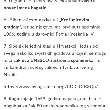
5. U gradu se tokom dva vijeka kovao
vlastiti
novac imena bagatin
.
6. Šibenik često nazivaju i
„Krešimirovim
gradom“,
jer se njegovo ime prvi puta spominje
1066. godine u darovnici Petra Krešimira IV.
7. Šibenik je jedini grad u Hrvatskoj i jedan od
svega nekoliko svjetskih gradova u kojem se mogu
naći
čak dva UNESCO zaštićena spomenika
. To
su katedrala svetog Jakova i Tvrđava svetog
Nikole.
https://www.instagram.com/p/CDlCjOfBXQo/
8.
Kuga
koja je 1649. godine napala grad, bila je
pogubna za čak 80 odsto stanovnika tog vremena.