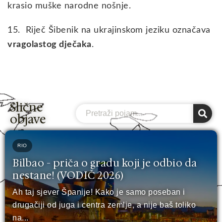
krasio muške narodne nošnje.
15. Riječ Šibenik na ukrajinskom jeziku označava
vragolastog dječaka
.
Slične
Search
objave
RIO
Bilbao - priča o gradu koji je odbio da
nestane! (VODIČ 2026)
Ah taj sjever Španije! Kako je samo poseban i
drugačiji od juga i centra zemlje, a nije baš toliko
na...