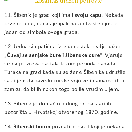
11. Šibenik je grad koji ima i
svoju kapu
. Nekada
crvene boje, danas je ipak narandžaste i još je
jedan od simbola ovoga grada.
12. Jedna simpatična izreka nastala ovdje kaže:
„
Čuvaj se senjske bure i šibenske cure“
. Vjeruje
se da je izreka nastala tokom perioda napada
Turaka na grad kada su se žene Šibenika udružile
sa ciljem da zavedu turske vojnike i namame ih u
zamku, da bi ih nakon toga polile vrućim uljem.
13. Šibenik je domaćin jednog od najstarijih
pozorišta u Hrvatskoj otvorenog 1870. godine.
14.
Šibenski botun
poznati je nakit koji je nekada