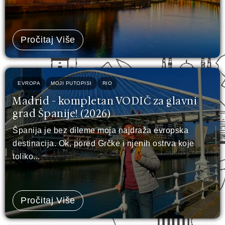
Pročitaj Više
EVROPA
MOJI PUTOPISI
RIO
Madrid - kompletan VODIČ za glavni
grad Španije! (2026)
Španija je bez dileme moja najdraža evropska
destinacija. Ok, pored Grčke i njenih ostrva koje
toliko...
Pročitaj Više