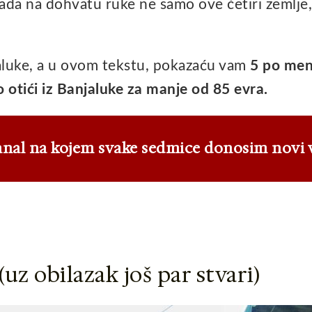
da na dohvatu ruke ne samo ove četiri zemlje,
aluke, a u ovom tekstu, pokazaću vam
5 po men
 otići iz Banjaluke za manje od 85 evra.
anal na kojem svake sedmice donosim novi 
uz obilazak još par stvari)