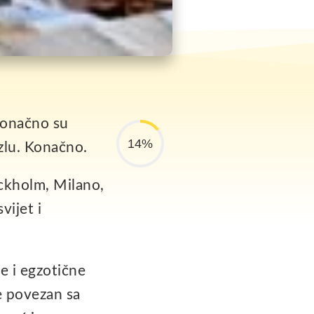
 konačno su
14%
uzlu. Konačno.
ckholm, Milano,
vijet i
e i egzotične
je povezan sa