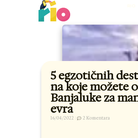
Skip
RIO
to
content
5 egzotičnih dest
na koje možete ot
Banjaluke za man
evra
16/04/2022
2 Komentara