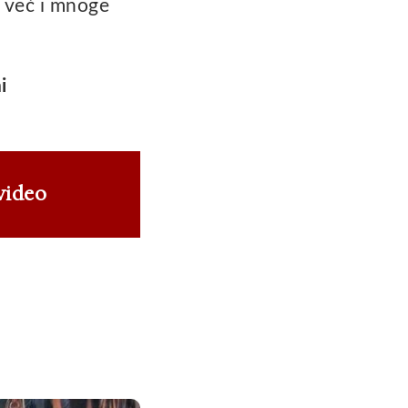
 već i mnoge
i
video