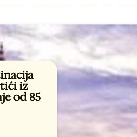
PUTOPISI
PUTUJ SA ROBIJEM
VODIČI
VIZE
AVIO KA
inacija
ići iz
je od 85