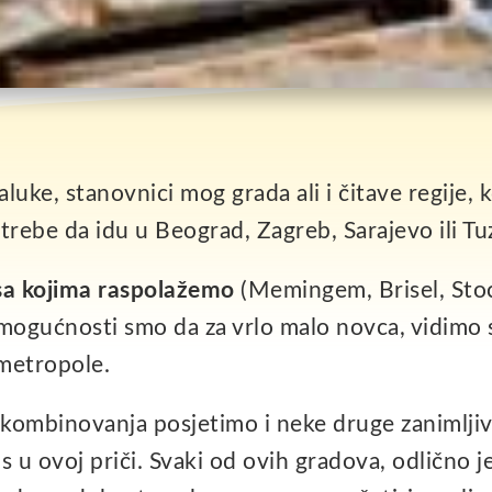
aluke, stanovnici mog grada ali i čitave regije,
otrebe da idu u Beograd, Zagreb, Sarajevo ili T
 sa kojima raspolažemo
(Memingem, Brisel, Sto
mogućnosti smo da za vrlo malo novca, vidimo s
metropole.
kombinovanja posjetimo i neke druge zanimljiv
us u ovoj priči. Svaki od ovih gradova, odlično 