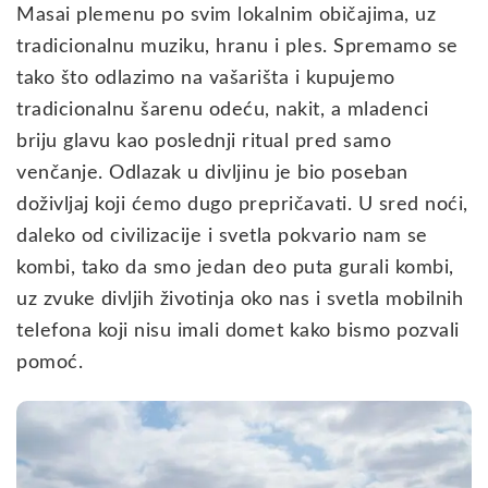
Masai plemenu po svim lokalnim običajima, uz
tradicionalnu muziku, hranu i ples. Spremamo se
tako što odlazimo na vašarišta i kupujemo
tradicionalnu šarenu odeću, nakit, a mladenci
briju glavu kao poslednji ritual pred samo
venčanje. Odlazak u divljinu je bio poseban
doživljaj koji ćemo dugo prepričavati. U sred noći,
daleko od civilizacije i svetla pokvario nam se
kombi, tako da smo jedan deo puta gurali kombi,
uz zvuke divljih životinja oko nas i svetla mobilnih
telefona koji nisu imali domet kako bismo pozvali
pomoć.