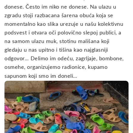
donese. Često im niko ne donese. Na ulazu u
zgradu stoji razbacana šarena obuća koja se
momentalno kao slika urezuje u našu kolektivnu
podsvest i otvara oči polovično slepoj publici, a
na samom ulazu muk, stotinu mališana koji
gledaju u nas upitno i tišina kao najglasniji
odgovor… Delimo im odeću, zagrljaje, bombone,
osmehe, organizujemo radionice, kupamo
sapunom koji smo im doneli…