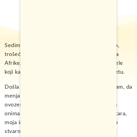
Sedim u autobusu koji juri prašnjavim putem,
trošeći kilometre nepreglednog prostranstva
Afrike, zaobilazeći netaknutu prirodu i predele
koji kao da pripadaju nekom izmaštanom svetu.
Došla sam u Tanzaniju sa željom da volontiram, da
menjam svet, da doprinosim, da u kratkom
ovozemaljskom trajanju posvetim deo života
onima koji su u potrebi. Nakon 6000 kilometara,
moja ideja i potreba za avanturom se obila o
stvarnost!