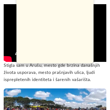
Stigla sam u Arušu, mesto gde brzina današnjih
života usporava, mesto prašnjavih ulica, ljudi
isprepletenih identiteta i šarenih vašarišta.