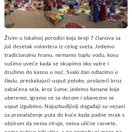
Živim u lokalnoj porodici koja broji 7 članova sa
još desetak volontera iz celog sveta. Jedemo
tradicionalnu hranu, nemamo toplu vodu, kosu
sušimo uveče kada se okupimo oko vatre i
družimo do kasno u noć. Svaki dan odlazimo u
školu, preskakajući usput potoke, prolazeći kroz
zabačena sela, kroz šume, jedemo banane koje
uberemo, igramo se sa decom i obavezno se
usput izgubimo. Najuzbudljiviji događaji su vezani
za pronalaženje puta do kuće kada padne mrak s
obzirom da nema struje, nema ulične rasvete,