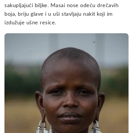
sakupljajući biljke. Masai nose odeću drečavih
boja, briju glave i u uši stavljaju nakit koji im
izdužuje ušne resice.