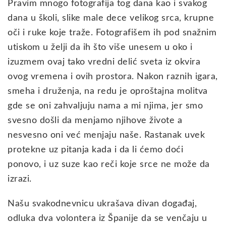
Pravim mnogo fotografija tog dana kao i svakog
dana u školi, slike male dece velikog srca, krupne
oči i ruke koje traže. Fotografišem ih pod snažnim
utiskom u želji da ih što više unesem u oko i
izuzmem ovaj tako vredni delić sveta iz okvira
ovog vremena i ovih prostora. Nakon raznih igara,
smeha i druženja, na redu je oproštajna molitva
gde se oni zahvaljuju nama a mi njima, jer smo
svesno došli da menjamo njihove živote a
nesvesno oni već menjaju naše. Rastanak uvek
protekne uz pitanja kada i da li ćemo doći
ponovo, i uz suze kao reči koje srce ne može da
izrazi.
Našu svakodnevnicu ukrašava divan događaj,
odluka dva volontera iz Španije da se venčaju u