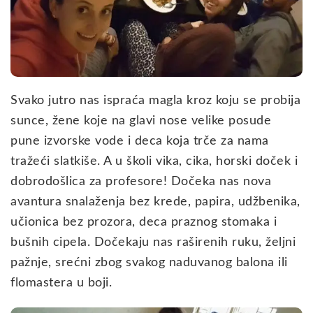
Svako jutro nas ispraća magla kroz koju se probija
sunce, žene koje na glavi nose velike posude
pune izvorske vode i deca koja trče za nama
tražeći slatkiše. A u školi vika, cika, horski doček i
dobrodošlica za profesore! Dočeka nas nova
avantura snalaženja bez krede, papira, udžbenika,
učionica bez prozora, deca praznog stomaka i
bušnih cipela. Dočekaju nas raširenih ruku, željni
pažnje, srećni zbog svakog naduvanog balona ili
flomastera u boji.