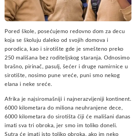
Pored škole, posećujemo redovno dom za decu
koja se školuju daleko od svojih domova i
porodica, kao i sirotište gde je smešteno preko
250 mališana bez roditeljskog staranja. Odnosimo
brašno, pirinač, pasulj, šećer i druge namirnice u
sirotište, nosimo pune vreće, puni smo nekog
elana i neke sreće.
Afrika je najsiromašniji i najnerazvijeniji kontinent.
6000 kilometara do miliona neuhranjene dece,
6000 kilometara do sirotišta čiji će mališani danas
imati sva tri obroka, jer smo im toliko doneli.
Sutra će imati isto toliko obroka, ako im neko