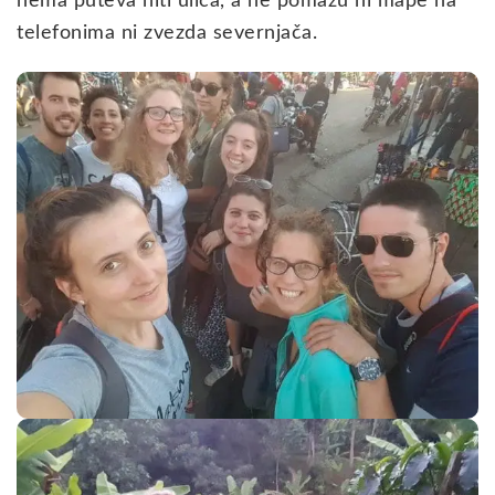
nema puteva niti ulica, a ne pomažu ni mape na
telefonima ni zvezda severnjača.