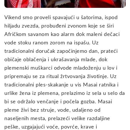
Vikend smo proveli spavajući u šatorima, ispod
hiljadu zvezda, probuđeni zvonom koje se širi
Afričkom savanom kao alarm dok maleni dečaci
vode stoku ranom zorom na ispašu. Uz
tradicionalni doručak započinjemo dan, prateći
običaje oblačenja i ukrašavanja mlade, dok
plemenski muškarci odvode mladoženju u lov i
pripremaju se za ritual žrtvovanja životinje. Uz
tradicionalni ples-skakanje u vis Masai ratnika i
urlike žena iz plemena, prelazimo iz sela u selo da
bi se održalo venčanje i počela gozba. Masai
pleme živi bez struje, vode, udaljeno od
naseljenih mesta, prelazeći velike razdaljine
peške, uzgajajući voće, povrće, krave i