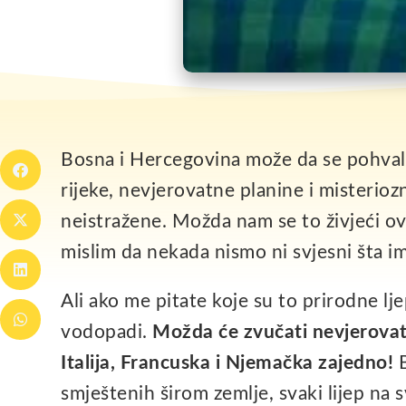
Bosna i Hercegovina može da se pohval
rijeke, nevjerovatne planine i misterio
neistražene. Možda nam se to živjeći ov
mislim da nekada nismo ni svjesni šta 
Ali ako me pitate koje su to prirodne lj
vodopadi.
Možda će zvučati nevjerovat
Italija, Francuska i Njemačka zajedno!
B
smještenih širom zemlje, svaki lijep na