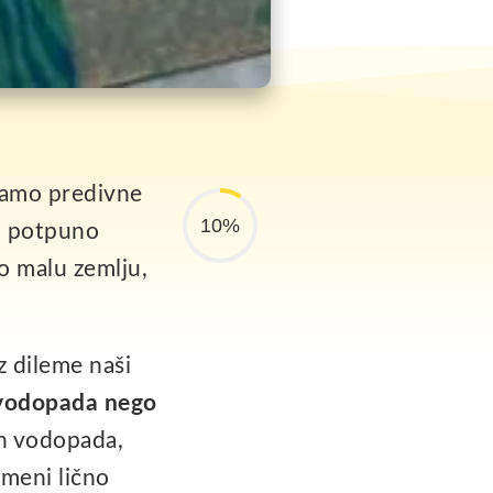
mamo predivne
10%
vo potpuno
o malu zemlju,
z dileme naši
 vodopada nego
ih vodopada,
 meni lično