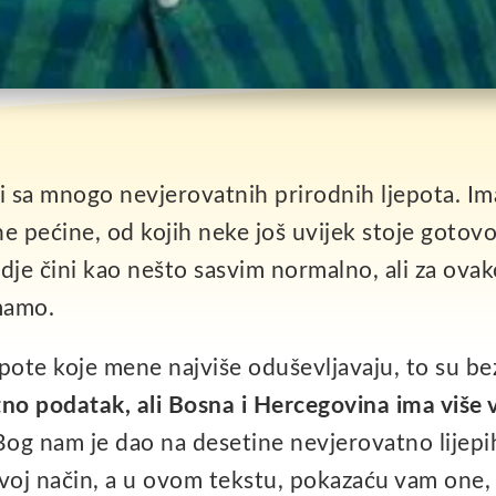
i sa mnogo nevjerovatnih prirodnih ljepota. I
zne pećine, od kojih neke još uvijek stoje goto
dje čini kao nešto sasvim normalno, ali za ovak
imamo.
epote koje mene najviše oduševljavaju, to su be
no podatak, ali Bosna i Hercegovina ima više
og nam je dao na desetine nevjerovatno lijep
 svoj način, a u ovom tekstu, pokazaću vam one,