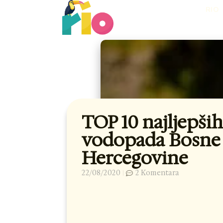
Skip
RIO
to
content
TOP 10 najljepši
vodopada Bosne 
Hercegovine
22/08/2020
2 Komentara