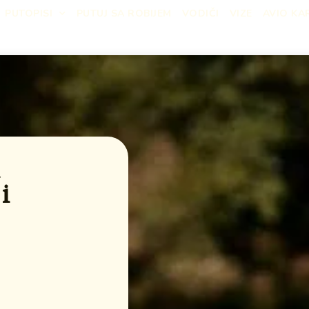
PUTOPISI
PUTUJ SA ROBIJEM
VODIČI
VIZE
AVIO KA
h
i