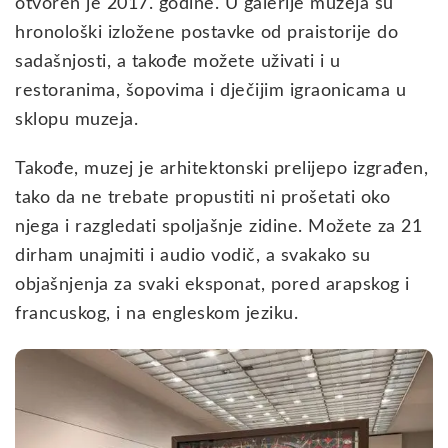
otvoren je 2017. godine. U galerije muzeja su
hronološki izložene postavke od praistorije do
sadašnjosti, a takođe možete uživati i u
restoranima, šopovima i dječijim igraonicama u
sklopu muzeja.
Takođe, muzej je arhitektonski prelijepo izgrađen,
tako da ne trebate propustiti ni prošetati oko
njega i razgledati spoljašnje zidine. Možete za 21
dirham unajmiti i audio vodič, a svakako su
objašnjenja za svaki eksponat, pored arapskog i
francuskog, i na engleskom jeziku.