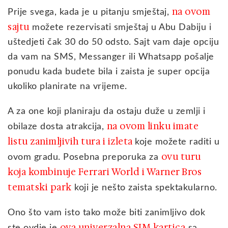
na ovom
Prije svega, kada je u pitanju smještaj,
sajtu
možete rezervisati smještaj u Abu Dabiju i
uštedjeti čak 30 do 50 odsto. Sajt vam daje opciju
da vam na SMS, Messanger ili Whatsapp pošalje
ponudu kada budete bila i zaista je super opcija
ukoliko planirate na vrijeme.
A za one koji planiraju da ostaju duže u zemlji i
na ovom linku imate
obilaze dosta atrakcija,
listu zanimljivih tura i izleta
koje možete raditi u
ovu turu
ovom gradu. Posebna preporuka za
koja kombinuje Ferrari World i Warner Bros
tematski park
koji je nešto zaista spektakularno.
Ono što vam isto tako može biti zanimljivo dok
ova univerzalna SIM kartica