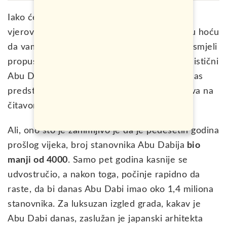
Iako će većina ljudi prilikom posjete UAE
vjerovatno obići samo Dubai, u ovom vodiču hoću
da vam pokažem zbog čega nikako ne biste smjeli
propustiti posjetiti prestonicu ove zemlje, mistični
Abu Dabi, grad koji nikad ne spava i koji danas
predstavlja jedan od najbrže rastućih gradova na
čitavom svijetu.
Ali, ono što je zanimljivo je da je pedesetih godina
prošlog vijeka, broj stanovnika Abu Dabija
bio
manji od 4000
. Samo pet godina kasnije se
udvostručio, a nakon toga, počinje rapidno da
raste, da bi danas Abu Dabi imao oko 1,4 miliona
stanovnika. Za luksuzan izgled grada, kakav je
Abu Dabi danas, zaslužan je japanski arhitekta