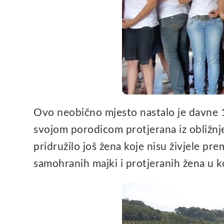
Ovo neobično mjesto nastalo je davne 
svojom porodicom protjerana iz obližnje
pridružilo još žena koje nisu živjele pre
samohranih majki i protjeranih žena u koj