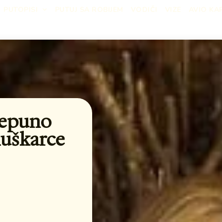
PUTOPISI
PUTUJ SA ROBIJEM
VODIČI
VIZE
AVIO KA
repuno
muškarce