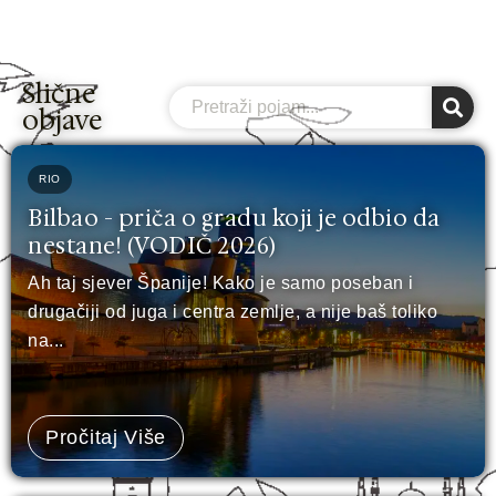
Slične
Search
objave
RIO
Bilbao - priča o gradu koji je odbio da
nestane! (VODIČ 2026)
Ah taj sjever Španije! Kako je samo poseban i
drugačiji od juga i centra zemlje, a nije baš toliko
na...
Pročitaj Više