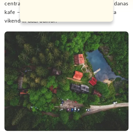
centralni dio – preuređena vodenica koja je danas
kafe – te galerija čine ovo mjesto idealnim za
vikend ili duži odmor.