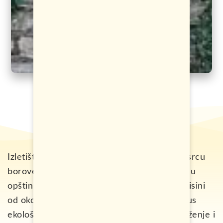
Izletište i eko-zona Zelenkovac je mjesto u srcu
borove šume,
smješteno u selu Podrašnica
, u
opštini Mrkonjić Grad. Leži na nadmorskoj visini
od oko 880 m, a 2002. godine je dobilo status
ekološke zone. Nevjerovatno prirodno okruženje i