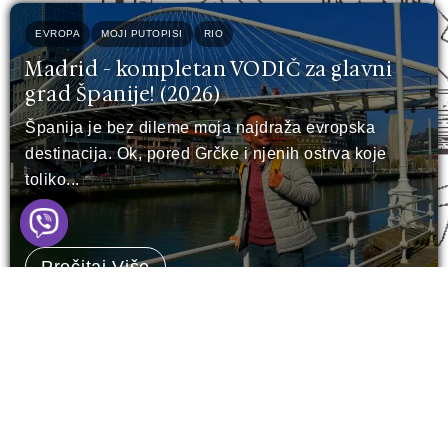
EVROPA
MOJI PUTOPISI
RIO
Madrid - kompletan VODIČ za glavni
grad Španije! (2026)
Španija je bez dileme moja najdraža evropska
destinacija. Ok, pored Grčke i njenih ostrva koje
toliko...
Pročitaj Više
RIO
Sankt Peterburg - šta vidjeti u 3 dana?
(15 TOP lokacija)
Sankt Peterburg. Grad koji stoji na vodi, ali čuva