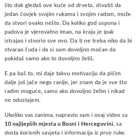
što dok gledaš ove kuće od drveta, shvatiš da
jedan čovjek svojim rukama i svojim radom, može
da stvori ovako nešto. Da koliko god uspona i
padova je vjerovatno imao, na kraju je ipak
istrajao i stvorio sve ovo. Da ti ne treba niko da bi
stvarao čuda i da si sam dovoljno moćan da
pokidaš samo ako to dovoljno želiš.
E pa baš to, mi daje takvu motivaciju da pičim
dalje još jače nego ranije, jer znam da je sve što
radim moguće, samo ako dovoljno želim i nikad
ne odustajem.
Ukoliko vas zanima, napravio sam i ovaj video sa
10 najljepših mjesta u Bosni i Hercegovini
, sa
dosta korisnih savjeta i informacija iz prve ruke.