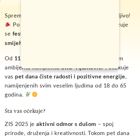
Spremite se za nešto potpuno novo i uzbudljivo!
Po prvi put u Bosni i Hercegovini organizuje
se
festival posvećen isključivo zabavi, igri i
ZIS 2025
smijehu
–
!
Od
11. do 15. juna 2025. godine
, u prirodnom
ambijentu kompleksa
SRC “Ajdinovići”
, očekuje
vas
pet dana čiste radosti i pozitivne energije
,
namijenjenih svim veselim ljudima od 18 do 65
godina.
Šta vas očekuje?
ZIS 2025 je
aktivni odmor s dušom
– spoj
prirode, druženja i kreativnosti. Tokom pet dana