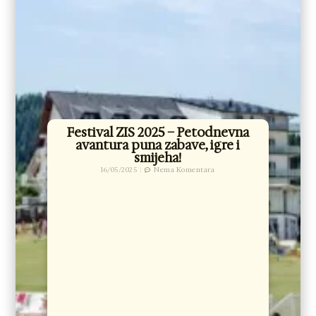
Festival ZIS 2025 – Petodnevna
avantura puna zabave, igre i
smijeha!
16/05/2025
Nema Komentara