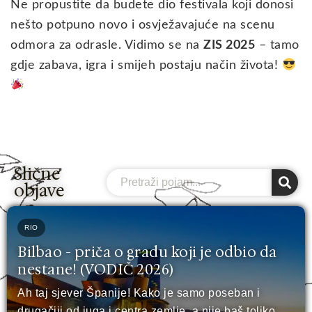
Ne propustite da budete dio festivala koji donosi
nešto potpuno novo i osvježavajuće na scenu
odmora za odrasle. Vidimo se na
ZIS 2025
– tamo
gdje zabava, igra i smijeh postaju način života!
Slične
Search
objave
RIO
Bilbao - priča o gradu koji je odbio da
nestane! (VODIČ 2026)
Ah taj sjever Španije! Kako je samo poseban i
drugačiji od juga i centra zemlje, a nije baš toliko