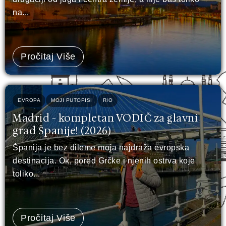
na...
Pročitaj Više
EVROPA
MOJI PUTOPISI
RIO
Madrid - kompletan VODIČ za glavni
grad Španije! (2026)
Španija je bez dileme moja najdraža evropska
destinacija. Ok, pored Grčke i njenih ostrva koje
toliko...
Pročitaj Više