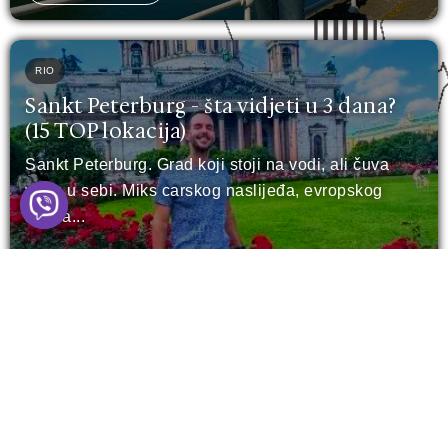
RIO
Sankt Peterburg - šta vidjeti u 3 dana?
(15 TOP lokacija)
Sankt Peterburg. Grad koji stoji na vodi, ali čuva
vatru u sebi. Miks carskog naslijeđa, evropskog
šarma...
Pročitaj Više
Leave a Comment