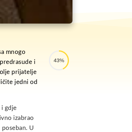
m sa mnogo
43%
i predrasude i
lje prijatelje
ičite jedni od
i gdje
ivno izabrao
io poseban. U