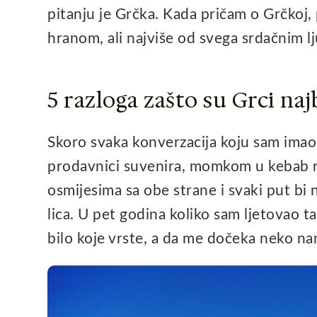
pitanju je Grčka. Kada pričam o Grčkoj,
hranom, ali najviše od svega srdačnim l
5 razloga zašto su Grci na
Skoro svaka konverzacija koju sam imao 
prodavnici suvenira, momkom u kebab res
osmijesima sa obe strane i svaki put b
lica. U pet godina koliko sam ljetovao t
bilo koje vrste, a da me dočeka neko na