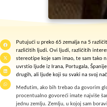
Putujući u preko 65 zemalja na 5 različ
različitih ljudi. Ovi ljudi, različitih inte
stereotipe koje sam imao, te sam tako n
uvrstio ljude iz Irana, Portugala, Španij
drugih, ali ljude koji su svaki na svoj nač
Međutim, ako bih trebao da govorim glob
procentualno govoreći imate najviše ša
jednu zemlju. Zemlju, u kojoj sam borav