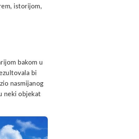
rem, istorijom,
tarijom bakom u
ezultovala bi
azio nasmijanog
u neki objekat