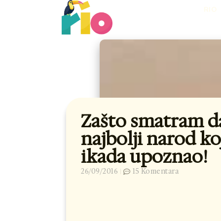
Skip
RIO
to
content
Zašto smatram da
najbolji narod ko
ikada upoznao!
26/09/2016
15 Komentara