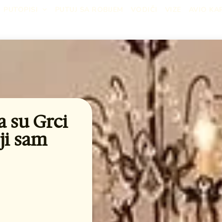
PUTOPISI
PUTUJ SA ROBIJEM
VODIČI
VIZE
AVIO KA
 su Grci
ji sam