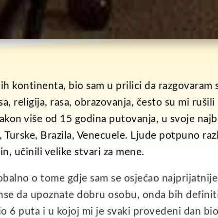
itih kontinenta, bio sam u prilici da razgovara
resa, religija, rasa, obrazovanja, često su mi rušil
akon više od 15 godina putovanja, u svoje najbo
e, Turske, Brazila, Venecuele. Ljude potpuno razl
in, učinili velike stvari za mene.
alno o tome gdje sam se osjećao najprijatnije 
nse da upoznate dobru osobu, onda bih definit
io 6 puta i u kojoj mi je svaki provedeni dan b