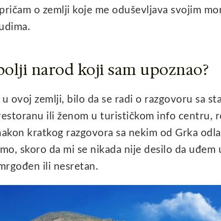
 pričam o zemlji koje me oduševljava svojim mo
judima.
jbolji narod koji sam upoznao?
u ovoj zemlji, bilo da se radi o razgovoru sa s
toranu ili ženom u turističkom info centru, r
i nakon kratkog razgovora sa nekim od Grka odl
amo, skoro da mi se nikada nije desilo da uđem 
mrgođen ili nesretan.