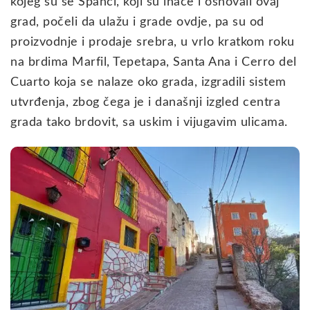
kojeg su se Španci, koji su inače i osnovali ovaj
grad, počeli da ulažu i grade ovdje, pa su od
proizvodnje i prodaje srebra, u vrlo kratkom roku
na brdima Marfil, Tepetapa, Santa Ana i Cerro del
Cuarto koja se nalaze oko grada, izgradili sistem
utvrđenja, zbog čega je i današnji izgled centra
grada tako brdovit, sa uskim i vijugavim ulicama.