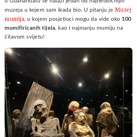
u Guanahuatu se nalazi jedan od najneobičnijih
Muzej
muzeja u kojem sam ikada bio. U pitanju je
mumija
, u kojem posjetioci mogu da vide oko
100
mumifiricanih tijela
, kao i najmanju mumiju na
čitavom svijetu!