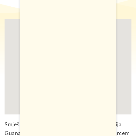
Smješten na samo četiri sata od Meksiko sitija,
Guanahuato je gradić kojeg mnogi nazivaju srcem