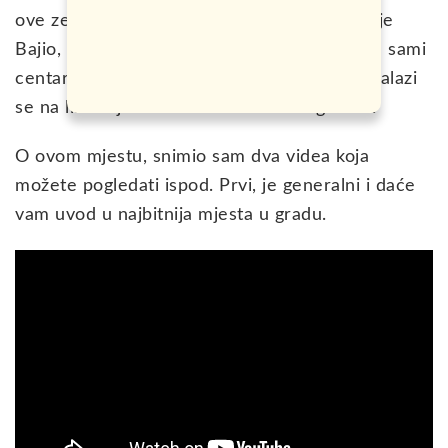
ove zemlje. Ovaj maleni grad koji je dio regije
Bajio, ne broji više od 180.000 stanovnika, a sami
centar grada je
pod zaštitom UNESCO-a
i nalazi
se na listi svjetske baštine od 1988. godine.
O ovom mjestu, snimio sam dva videa koja
možete pogledati ispod. Prvi, je generalni i daće
vam uvod u najbitnija mjesta u gradu.