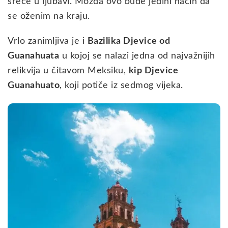
sreće u ljubavi. Možda ovo bude jedini način da
se oženim na kraju.
Vrlo zanimljiva je i
Bazilika Djevice od
Guanahuata
u kojoj se nalazi jedna od najvažnijih
relikvija u čitavom Meksiku,
kip Djevice
Guanahuato
, koji potiče iz sedmog vijeka.