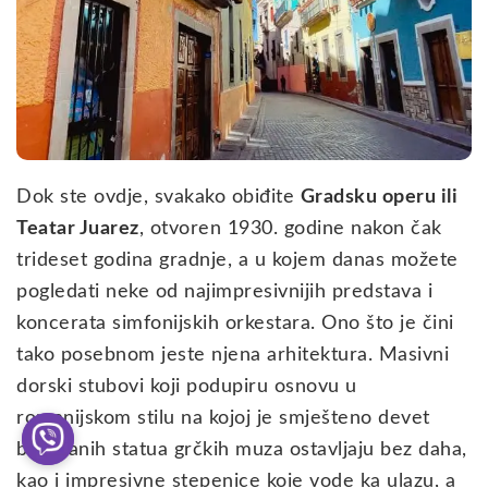
Dok ste ovdje, svakako obiđite
Gradsku operu ili
Teatar Juarez
, otvoren 1930. godine nakon čak
trideset godina gradnje, a u kojem danas možete
pogledati neke od najimpresivnijih predstava i
koncerata simfonijskih orkestara. Ono što je čini
tako posebnom jeste njena arhitektura. Masivni
dorski stubovi koji podupiru osnovu u
romanijskom stilu na kojoj je smješteno devet
bronzanih statua grčkih muza ostavljaju bez daha,
kao i impresivne stepenice koje vode ka ulazu, a