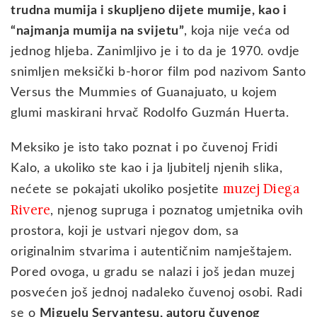
trudna mumija i skupljeno dijete mumije, kao i
“najmanja mumija na svijetu”
, koja nije veća od
jednog hljeba. Zanimljivo je i to da je 1970. ovdje
snimljen meksički b-horor film pod nazivom Santo
Versus the Mummies of Guanajuato, u kojem
glumi maskirani hrvač Rodolfo Guzmán Huerta.
Meksiko je isto tako poznat i po čuvenoj Fridi
Kalo, a ukoliko ste kao i ja ljubitelj njenih slika,
muzej Diega
nećete se pokajati ukoliko posjetite
Rivere
, njenog supruga i poznatog umjetnika ovih
prostora, koji je ustvari njegov dom, sa
originalnim stvarima i autentičnim namještajem.
Pored ovoga, u gradu se nalazi i još jedan muzej
posvećen još jednoj nadaleko čuvenoj osobi. Radi
se o
Miguelu Servantesu, autoru čuvenog