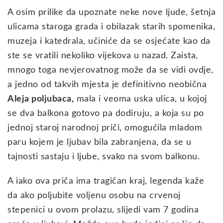
A osim prilike da upoznate neke nove ljude, šetnja
ulicama staroga grada i obilazak starih spomenika,
muzeja i katedrala, učiniće da se osjećate kao da
ste se vratili nekoliko vijekova u nazad. Zaista,
mnogo toga nevjerovatnog može da se vidi ovdje,
a jedno od takvih mjesta je definitivno neobična
Aleja poljubaca,
mala i veoma uska ulica, u kojoj
se dva balkona gotovo pa dodiruju, a koja su po
jednoj staroj narodnoj priči, omogućila mladom
paru kojem je ljubav bila zabranjena, da se u
tajnosti sastaju i ljube, svako na svom balkonu.
A iako ova priča ima tragičan kraj, legenda kaže
da ako poljubite voljenu osobu na crvenoj
stepenici u ovom prolazu, slijedi vam 7 godina