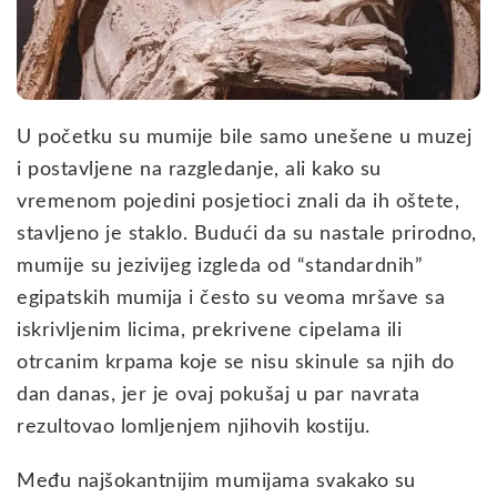
U početku su mumije bile samo unešene u muzej
i postavljene na razgledanje, ali kako su
vremenom pojedini posjetioci znali da ih oštete,
stavljeno je staklo. Budući da su nastale prirodno,
mumije su jezivijeg izgleda od “standardnih”
egipatskih mumija i često su veoma mršave sa
iskrivljenim licima, prekrivene cipelama ili
otrcanim krpama koje se nisu skinule sa njih do
dan danas, jer je ovaj pokušaj u par navrata
rezultovao lomljenjem njihovih kostiju.
Među najšokantnijim mumijama svakako su