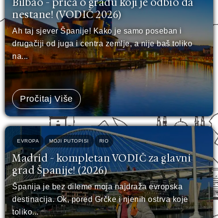
Bilbao - priča o gradu koji je odbio da
nestane! (VODIČ 2026)
Ah taj sjever Španije! Kako je samo poseban i
drugačiji od juga i centra zemlje, a nije baš toliko
na...
Pročitaj Više
EVROPA
MOJI PUTOPISI
RIO
Madrid - kompletan VODIČ za glavni
grad Španije! (2026)
Španija je bez dileme moja najdraža evropska
destinacija. Ok, pored Grčke i njenih ostrva koje
toliko...