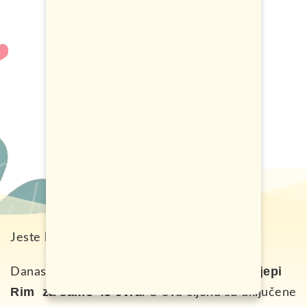
Jeste li za ljeto u Italiji?
povratne karte za preljepi
Danas Vam nudimo
Rim za samo 45 evra
. U ovu cijenu su uključene