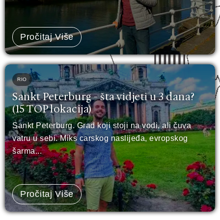
Pročitaj Više
RIO
Sankt Peterburg - šta vidjeti u 3 dana?
(15 TOP lokacija)
Sankt Peterburg. Grad koji stoji na vodi, ali čuva
vatru u sebi. Miks carskog naslijeđa, evropskog
šarma...
Pročitaj Više