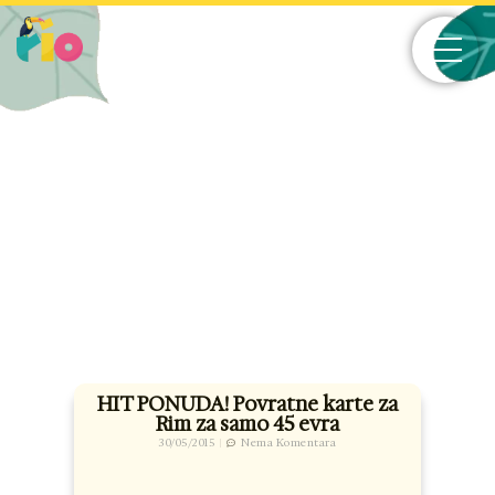
Skip
to
content
HIT PONUDA! Povratne karte za
Rim za samo 45 evra
30/05/2015
Nema Komentara