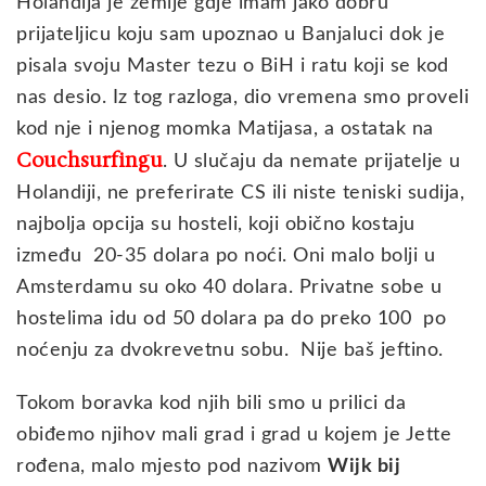
Holandija je zemlje gdje imam jako dobru
prijateljicu koju sam upoznao u Banjaluci dok je
pisala svoju Master tezu o BiH i ratu koji se kod
nas desio. Iz tog razloga, dio vremena smo proveli
kod nje i njenog momka Matijasa, a ostatak na
Couchsurfingu
. U slučaju da nemate prijatelje u
Holandiji, ne preferirate CS ili niste teniski sudija,
najbolja opcija su hosteli, koji obično kostaju
između 20-35 dolara po noći. Oni malo bolji u
Amsterdamu su oko 40 dolara. Privatne sobe u
hostelima idu od 50 dolara pa do preko 100 po
noćenju za dvokrevetnu sobu. Nije baš jeftino.
Tokom boravka kod njih bili smo u prilici da
obiđemo njihov mali grad i grad u kojem je Jette
rođena, malo mjesto pod nazivom
Wijk bij