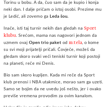
Torinu u bobu. A da, čuo sam da je kupio i konja
neki dan. I dalje pričam o istoj osobi. Prezime mu
je Ledić, ali zovemo ga
Leda šou.
Sport
Inače, isti taj turnir nekih dan gledah na
klubu
. Srećom, mama nas nagovori jednom da
m:tela
uzmem ovaj
Open trio paket
od
, o kome
su svi moji prijatelji pričali. Čovječe, možeš da
gledam skoro svaki veći teniski turnir koji postoji
na planeti, reče mi Denis.
Bio sam skoro kupljen. Kada mi reče da Sport
klub prenosi i NBA utakmice, morao sam ga uzeti.
Samo se bojim da ne uvedu još nešto, jer i ovako
previše vremena provodim za ovim kanalom.