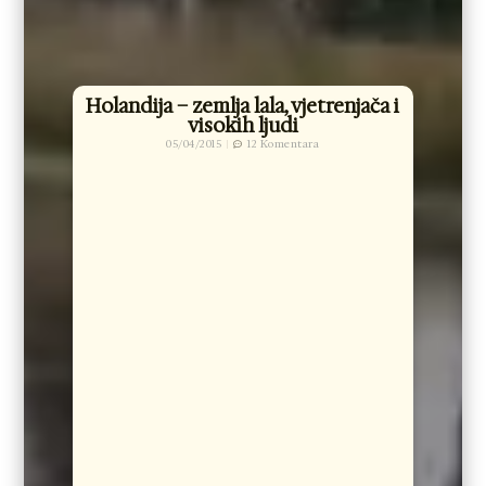
Holandija – zemlja lala, vjetrenjača i
visokih ljudi
05/04/2015
12 Komentara