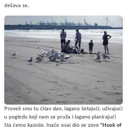
dešava se.
Proveli smo tu čitav dan, lagano šetajući, uživajući
u pogledu koji nam se pruža i lagano planirajući
šta ćemo kasnije. Inače ovaj dio se zove
“Hook of