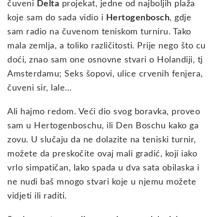
čuveni
Delta
projekat, jedne od najboljih plaža
koje sam do sada vidio i
Hertogenbosch
, gdje
sam radio na čuvenom teniskom turniru. Tako
mala zemlja, a toliko različitosti. Prije nego što cu
doći, znao sam one osnovne stvari o Holandiji, tj
Amsterdamu; Seks šopovi, ulice crvenih fenjera,
čuveni sir, lale…
Ali hajmo redom. Veći dio svog boravka, proveo
sam u Hertogenboschu, ili Den Boschu kako ga
zovu. U slučaju da ne dolazite na teniski turnir,
možete da preskočite ovaj mali gradić, koji iako
vrlo simpatičan, lako spada u dva sata obilaska i
ne nudi baš mnogo stvari koje u njemu možete
vidjeti ili raditi.