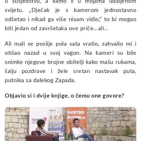
u susjedstvu, a kamo li u miljama udaljenom
svijetu. „Dječak je s kamerom jednostavno
odšetao i nikad ga više nisam vidio,“ to bi mogao
biti jedan od završetaka ove priče…ali…
Ali mali se poslije pola sata vratio, zahvalio mi i
otišao nazad u svoj vagon. Na kameri su bile
snimke njegove brojne obitelji kako mašu rukama,
šalju pozdrave i žele sretan nastavak puta,
putnika sa dalekog Zapada.
Objavio si i dvije knjige, o čemu one govore?