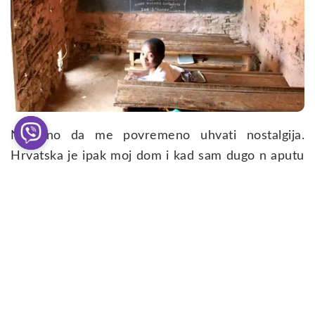
Naravno da me povremeno uhvati nostalgija.
Hrvatska je ipak moj dom i kad sam dugo n aputu
zaželim ga se. Čini mi se da je to prirodno.