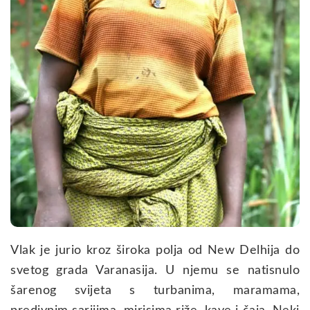
Vlak je jurio kroz široka polja od New Delhija do
svetog grada Varanasija. U njemu se natisnulo
šarenog svijeta s turbanima, maramama,