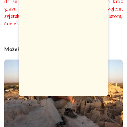
da su “ćaća” a upravo ta riječ mi je prošla kroz
glavu dok sam radio ovu priču sa Hrvojem,
svjetskim putnikom, piscem, avanturistom,
čovjekom kojeg mogu da nazovem ćaća…
Možeš li nam se kratko predstaviti?