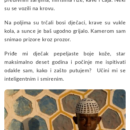
predivnim sarijima, mirisima riže, kave i čaja. Neki
su se vozili na krovu.
Na poljima su trčali bosi dječaci, krave su vukle
kola, a sunce je baš ugodno grijalo. Kamerom sam
snimao prizore kroz prozor.
Priđe mi dječak pepeljaste boje kože, star
maksimalno deset godina i počinje me ispitivati
odakle sam, kako i zašto putujem? Učini mi se
inteligentnim i smirenim.