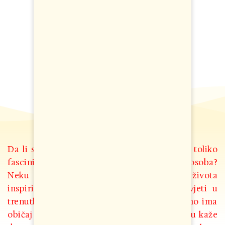
Da li ste nekada upoznali nekoga ko vas je toliko
fascinirao da biste htjeli da budete kao ta osoba?
Neku osobu koja vas je svojim načinom života
inspirisala da se promijenite i odlučite živjeti u
trenutku, ne čekajući sutra? Moj kolega Tomo ima
običaj da za ljude koji su najbolji u u nečemu kaže